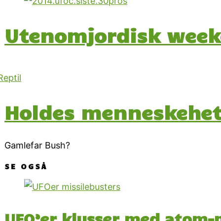
Utenomjordisk week
Holdes menneskehet
Gamlefar Bush?
SE OGSÅ
UFO’er klusser med atom-m