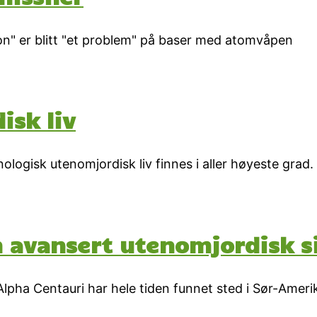
ion" er blitt "et problem" på baser med atomvåpen
isk liv
logisk utenomjordisk liv finnes i aller høyeste grad.
n avansert utenomjordisk si
lpha Centauri har hele tiden funnet sted i Sør-Ameri