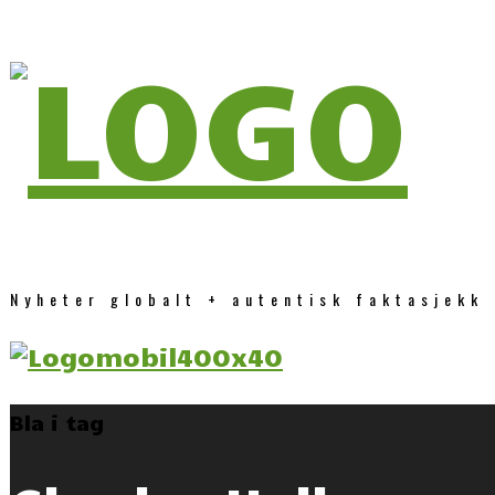
Nyheter globalt + autentisk faktasjekk
Bla i tag