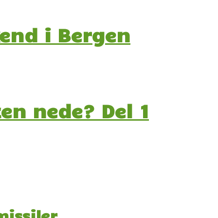
end i Bergen
en nede? Del 1
issiler