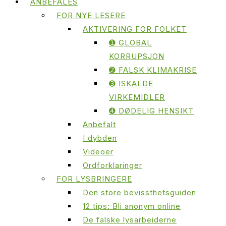
ANBEFALES
FOR NYE LESERE
AKTIVERING FOR FOLKET
➊ GLOBAL
KORRUPSJON
➋ FALSK KLIMAKRISE
➌ ISKALDE
VIRKEMIDLER
➍ DØDELIG HENSIKT
Anbefalt
I dybden
Videoer
Ordforklaringer
FOR LYSBRINGERE
Den store bevissthetsguiden
12 tips: Bli anonym online
De falske lysarbeiderne