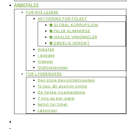
ANBEFALES
FOR NYE LESERE
AKTIVERING FOR FOLKET
➊ GLOBAL KORRUPSJON
➋ FALSK KLIMAKRISE
➌ ISKALDE VIRKEMIDLER
➍ DØDELIG HENSIKT
Anbefalt
I dybden
Videoer
Ordforklaringer
FOR LYSBRINGERE
Den store bevissthetsguiden
12 tips: Bli anonym online
De falske lysarbeiderne
7 ting du kan gjøre
Aktivt for frihet
Løsninger