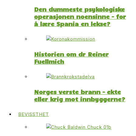
Den dummeste psykologiske
operasjonen noensinne – for
å lære Spania en lekse?
Historien om dr Reiner
Fuellmich
Norges verste brann – ekte
eller krig mot innbyggerne?
BEVISSTHET