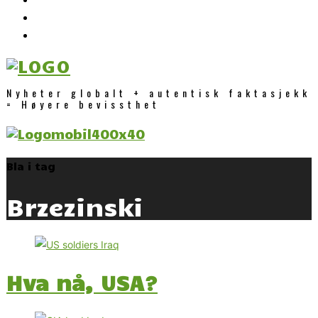
Nyheter globalt + autentisk faktasjekk
= Høyere bevissthet
Bla i tag
Brzezinski
Hva nå, USA?