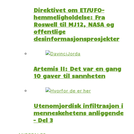
Direktivet om ET/UFO-
hemmeligholdelse: Fra
Roswell til MJ12, NASA og
offentlige
desinformasjonsprosjekter
Artemis II: Det var en gang
10 gaver til sannheten
Utenomjordisk infiltrasjon i
menneskehetens anliggende
– Del 3