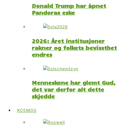
Donald Trump har åpnet
Pandoras eske
2026: Året institusjoner
rakner og folkets bevissthet
endres
Menneskene har glemt Gud,
det var derfor alt dette
skjedde
KOSMOS