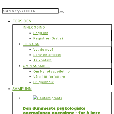
FORSIDEN
INNLOGGING
Logg inn
Registrer (Gratis)
TIPS OSS
Vet du noe?
Skriv en artikkel
Ta kontakt
OM MAGASINET
Om Nyhetsspeilet.no
Våre 118 forfattere
Fri gjenbruk
SAMFUNN
Den dummeste psykologiske
operasjonen noensinne – for å lære