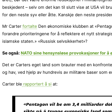
beskjedent – selv om det kan til slutt vise at USA vil 
for den neste syv eller åtte. Kanskje den neste presiden
Mr Carter
fortalte
Den økonomiske klubben at «Pentagon 
forandre prioriteringene for å reflektere et nytt strate
islamske staten.» «Russisk selvsikkerhet»?
Se også:
NATO sine hensynsløse provokasjoner for å
Det er Carters eget land som brauter med en konfronter
og hav, ved hjelp av hundrevis av militære baser som e
Carter ble
rapportert å si
at:
«Pentagon vil be om 3,4 milliarder dol
sikte på å trygge europeiske land som