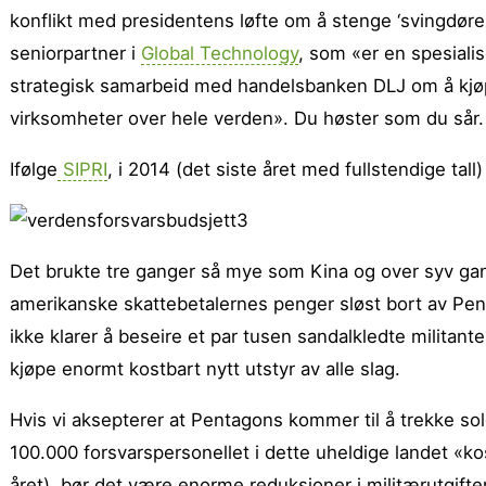
konflikt med presidentens løfte om å stenge ‘svingdøre
seniorpartner i
Global Technology
, som «er en spesiali
strategisk samarbeid med handelsbanken DLJ om å kjøpe 
virksomheter over hele verden». Du høster som du sår.
Ifølge
SIPRI
, i 2014 (det siste året med fullstendige tal
Det brukte tre ganger så mye som Kina og over syv g
amerikanske skattebetalernes penger sløst bort av Pe
ikke klarer å beseire et par tusen sandalkledte militante
kjøpe enormt kostbart nytt utstyr av alle slag.
Hvis vi aksepterer at Pentagons kommer til å trekke so
100.000 forsvarspersonellet i dette uheldige landet «kos
året), bør det være enorme reduksjoner i militærutgiften