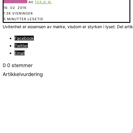
AV
TERJE M.
16. 02. 2016
1.3K VISNINGER
5 MINUTTER LESETID
Uvitenhet er essensen av mørke, visdom er styrken i lyset: Del arti
Facebook
Twitter
Email
0
0
stemmer
Artikkelvurdering