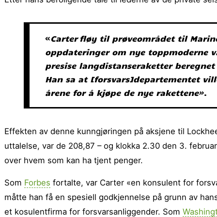
«
Carter fløy til prøveområdet til Marin
oppdateringer om nye toppmoderne våpe
presise langdistanseraketter beregnet
Han sa at [forsvars]departementet vill
årene for å kjøpe de nye rakettene»
.
Effekten av denne kunngjøringen på aksjene til Lockhee
uttalelse, var de 208,87 – og klokka 2.30 den 3. februar
over hvem som kan ha tjent penger.
Som
Forbes
fortalte, var Carter «en konsulent for forsv
måtte han få en spesiell godkjennelse på grunn av han
et kosulentfirma for forsvarsanliggender. Som
Washing