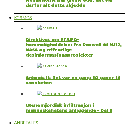
derfor alt dette skjedde
KOSMOS
Direktivet om ET/UFO-
hemmeligholdelse: Fra Roswell til MJ12,
NASA og offentlige
desinformasjonsprosjekter
Artemis II: Det var en gang 10 gaver til
sannheten
Utenomjordisk infiltrasjon i
menneskehetens anliggende – Del 3
ANBEFALES