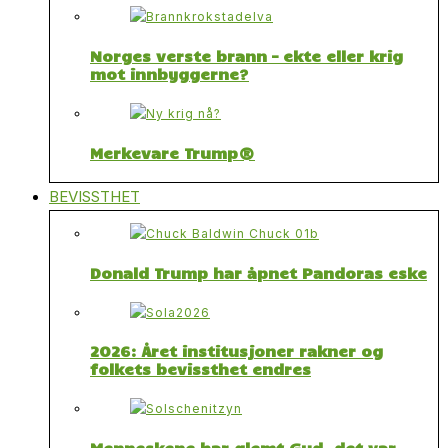
Norges verste brann – ekte eller krig
mot innbyggerne?
Merkevare Trump®
BEVISSTHET
Donald Trump har åpnet Pandoras eske
2026: Året institusjoner rakner og
folkets bevissthet endres
Menneskene har glemt Gud, det var