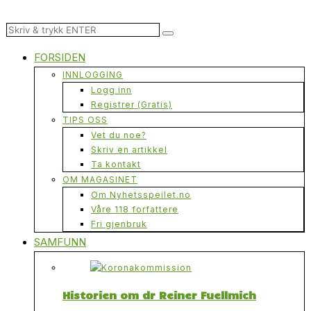
FORSIDEN
INNLOGGING
Logg inn
Registrer (Gratis)
TIPS OSS
Vet du noe?
Skriv en artikkel
Ta kontakt
OM MAGASINET
Om Nyhetsspeilet.no
Våre 118 forfattere
Fri gjenbruk
SAMFUNN
Historien om dr Reiner Fuellmich