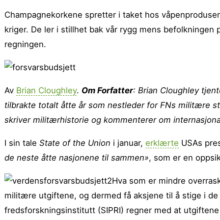
Champagnekorkene spretter i taket hos våpenprodusent
kriger. De ler i stillhet bak vår rygg mens befolkningen
regningen.
Av
Brian Cloughley
.
Om Forfatter
: Brian Cloughley tjen
tilbrakte totalt åtte år som nestleder for FNs militære 
skriver militærhistorie og kommenterer om internasjon
I sin tale
State of the Union
i januar,
erklærte
USAs pres
de neste åtte nasjonene til sammen»
, som er en oppsik
Hva som er mindre overras
militære utgiftene, og dermed få aksjene til å stige i d
fredsforskningsinstitutt (SIPRI) regner med at utgiften