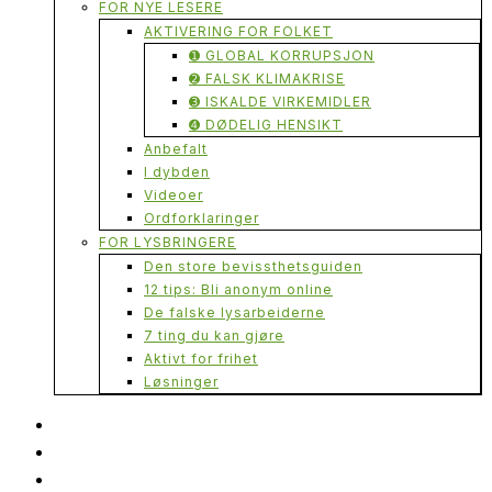
FOR NYE LESERE
AKTIVERING FOR FOLKET
➊ GLOBAL KORRUPSJON
➋ FALSK KLIMAKRISE
➌ ISKALDE VIRKEMIDLER
➍ DØDELIG HENSIKT
Anbefalt
I dybden
Videoer
Ordforklaringer
FOR LYSBRINGERE
Den store bevissthetsguiden
12 tips: Bli anonym online
De falske lysarbeiderne
7 ting du kan gjøre
Aktivt for frihet
Løsninger