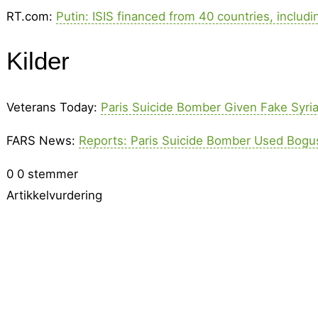
RT.com:
Putin: ISIS financed from 40 countries, inclu
Kilder
Veterans Today:
Paris Suicide Bomber Given Fake Syria
FARS News:
Reports: Paris Suicide Bomber Used Bogu
0
0
stemmer
Artikkelvurdering