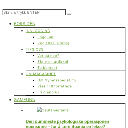
FORSIDEN
INNLOGGING
Logg inn
Registrer (Gratis)
TIPS OSS
Vet du noe?
Skriv en artikkel
Ta kontakt
OM MAGASINET
Om Nyhetsspeilet.no
Våre 118 forfattere
Fri gjenbruk
SAMFUNN
Den dummeste psykologiske operasjonen
noensinne – for å lære Spania en lekse?