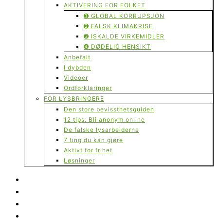
AKTIVERING FOR FOLKET
➊ GLOBAL KORRUPSJON
➋ FALSK KLIMAKRISE
➌ ISKALDE VIRKEMIDLER
➍ DØDELIG HENSIKT
Anbefalt
I dybden
Videoer
Ordforklaringer
FOR LYSBRINGERE
Den store bevissthetsguiden
12 tips: Bli anonym online
De falske lysarbeiderne
7 ting du kan gjøre
Aktivt for frihet
Løsninger