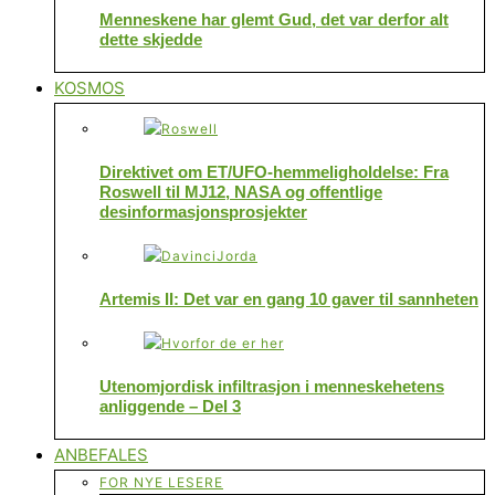
Menneskene har glemt Gud, det var derfor alt
dette skjedde
KOSMOS
Direktivet om ET/UFO-hemmeligholdelse: Fra
Roswell til MJ12, NASA og offentlige
desinformasjonsprosjekter
Artemis II: Det var en gang 10 gaver til sannheten
Utenomjordisk infiltrasjon i menneskehetens
anliggende – Del 3
ANBEFALES
FOR NYE LESERE