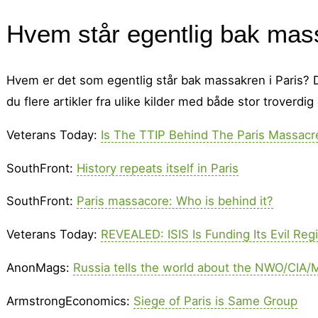
Hvem står egentlig bak mass
Hvem er det som egentlig står bak massakren i Paris? D
du flere artikler fra ulike kilder med både stor troverd
Veterans Today:
Is The TTIP Behind The Paris Massacr
SouthFront:
History repeats itself in Paris
SouthFront:
Paris massacore: Who is behind it?
Veterans Today:
REVEALED: ISIS Is Funding Its Evil Re
AnonMags:
Russia tells the world about the NWO/CIA/
ArmstrongEconomics:
Siege of Paris is Same Group