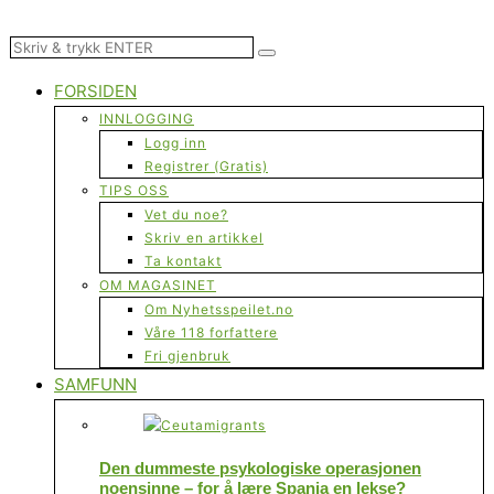
FORSIDEN
INNLOGGING
Logg inn
Registrer (Gratis)
TIPS OSS
Vet du noe?
Skriv en artikkel
Ta kontakt
OM MAGASINET
Om Nyhetsspeilet.no
Våre 118 forfattere
Fri gjenbruk
SAMFUNN
Den dummeste psykologiske operasjonen
noensinne – for å lære Spania en lekse?