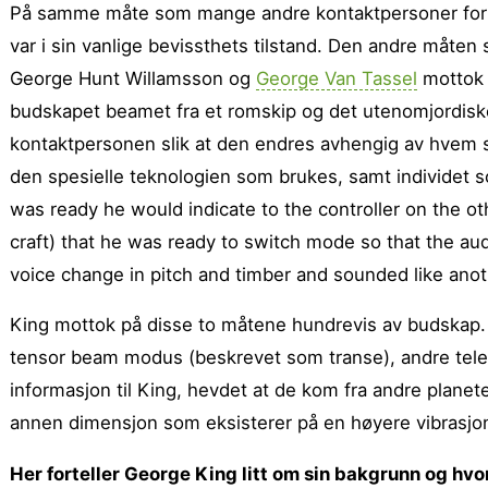
På samme måte som mange andre kontaktpersoner for
var i sin vanlige bevissthets tilstand. Den andre måte
George Hunt Willamsson og
George Van Tassel
mottok 
budskapet beamet fra et romskip og det utenomjordiske 
kontaktpersonen slik at den endres avhengig av hvem 
den spesielle teknologien som brukes, samt individet 
was ready he would indicate to the controller on the 
craft) that he was ready to switch mode so that the au
voice change in pitch and timber and sounded like anot
King mottok på disse to måtene hundrevis av budskap. N
tensor beam modus (beskrevet som transe), andre tele
informasjon til King, hevdet at de kom fra andre planete
annen dimensjon som eksisterer på en høyere vibrasjons
Her forteller George King litt om sin bakgrunn og h