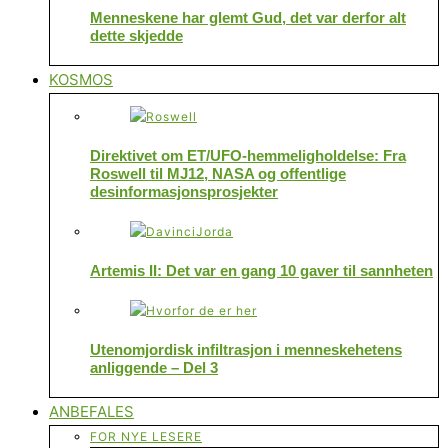
Menneskene har glemt Gud, det var derfor alt
dette skjedde
KOSMOS
Direktivet om ET/UFO-hemmeligholdelse: Fra
Roswell til MJ12, NASA og offentlige
desinformasjonsprosjekter
Artemis II: Det var en gang 10 gaver til sannheten
Utenomjordisk infiltrasjon i menneskehetens
anliggende – Del 3
ANBEFALES
FOR NYE LESERE