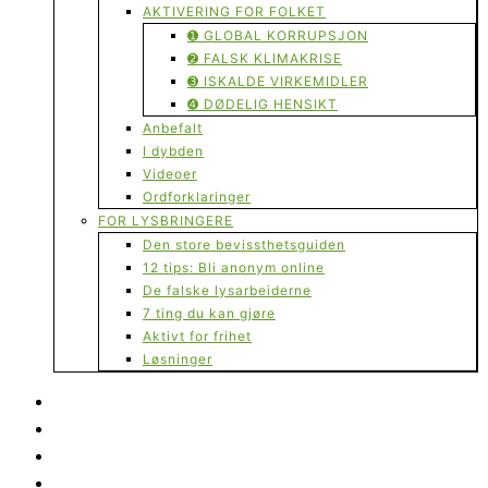
AKTIVERING FOR FOLKET
➊ GLOBAL KORRUPSJON
➋ FALSK KLIMAKRISE
➌ ISKALDE VIRKEMIDLER
➍ DØDELIG HENSIKT
Anbefalt
I dybden
Videoer
Ordforklaringer
FOR LYSBRINGERE
Den store bevissthetsguiden
12 tips: Bli anonym online
De falske lysarbeiderne
7 ting du kan gjøre
Aktivt for frihet
Løsninger