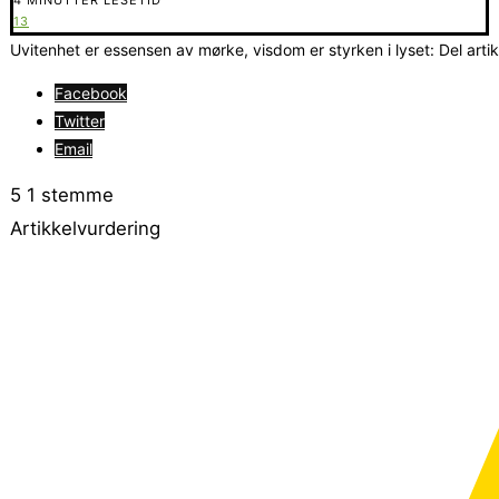
13
Uvitenhet er essensen av mørke, visdom er styrken i lyset: Del arti
Facebook
Twitter
Email
5
1
stemme
Artikkelvurdering