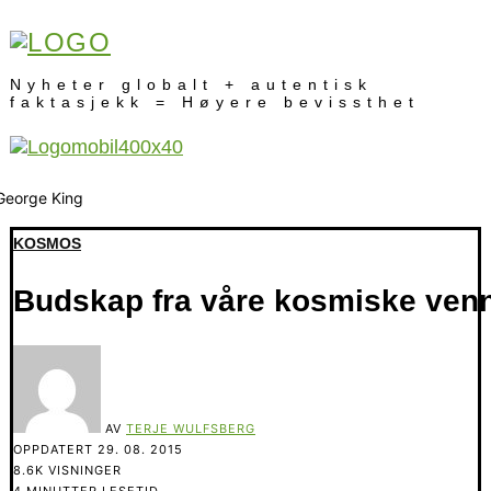
Nyheter globalt + autentisk
faktasjekk = Høyere bevissthet
KOSMOS
Budskap fra våre kosmiske ven
AV
TERJE WULFSBERG
OPPDATERT
29. 08. 2015
8.6K VISNINGER
4 MINUTTER LESETID