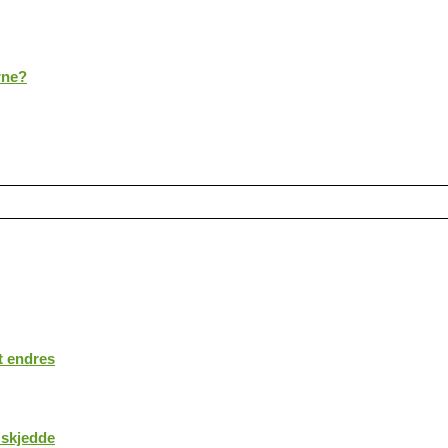
rne?
t endres
 skjedde