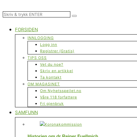
FORSIDEN
INNLOGGING
Logg inn
Registrer (Gratis)
TIPS OSS
Vet du noe?
Skriv en artikkel
Ta kontakt
OM MAGASINET
Om Nyhetsspeilet.no
Våre 118 forfattere
Fri gjenbruk
SAMFUNN
Historien om dr Reiner Fuellmich