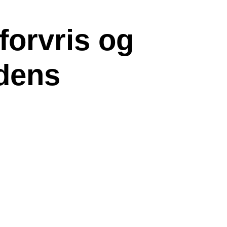
 forvris og
dens