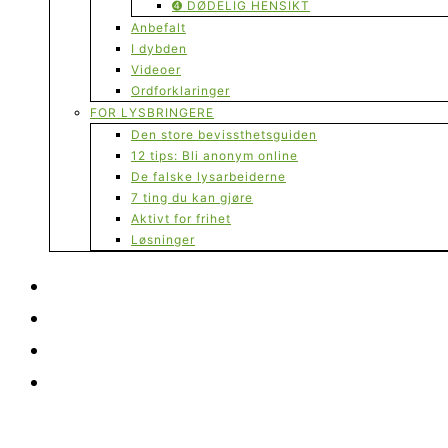
➍ DØDELIG HENSIKT
Anbefalt
I dybden
Videoer
Ordforklaringer
FOR LYSBRINGERE
Den store bevissthetsguiden
12 tips: Bli anonym online
De falske lysarbeiderne
7 ting du kan gjøre
Aktivt for frihet
Løsninger