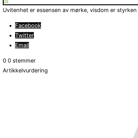
39
Uvitenhet er essensen av mørke, visdom er styrken i 
Facebook
Twitter
Email
0
0
stemmer
Artikkelvurdering