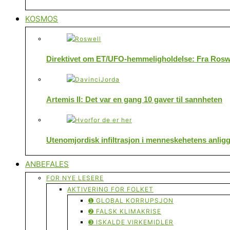
KOSMOS
Direktivet om ET/UFO-hemmeligholdelse: Fra Roswe
Artemis II: Det var en gang 10 gaver til sannheten
Utenomjordisk infiltrasjon i menneskehetens anlig
ANBEFALES
FOR NYE LESERE
AKTIVERING FOR FOLKET
➊ GLOBAL KORRUPSJON
➋ FALSK KLIMAKRISE
➌ ISKALDE VIRKEMIDLER