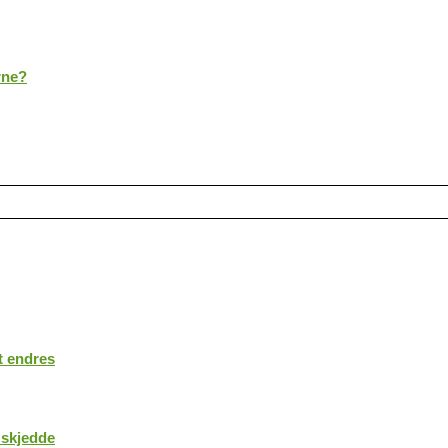
rne?
t endres
 skjedde