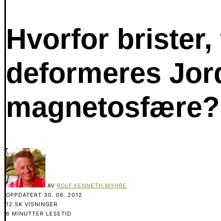
Hvorfor brister,
deformeres Jor
magnetosfære?
AV
ROLF KENNETH MYHRE
OPPDATERT
30. 06. 2012
12.5K VISNINGER
6 MINUTTER LESETID