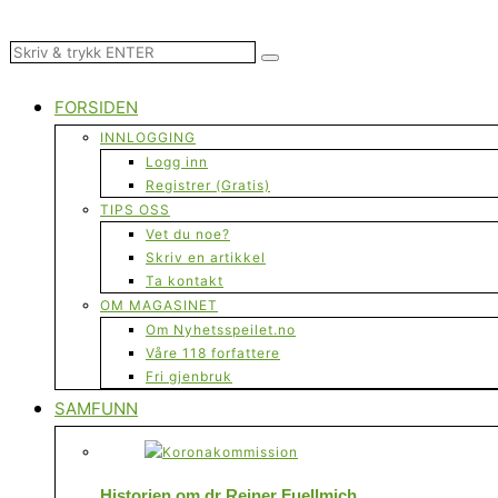
FORSIDEN
INNLOGGING
Logg inn
Registrer (Gratis)
TIPS OSS
Vet du noe?
Skriv en artikkel
Ta kontakt
OM MAGASINET
Om Nyhetsspeilet.no
Våre 118 forfattere
Fri gjenbruk
SAMFUNN
Historien om dr Reiner Fuellmich