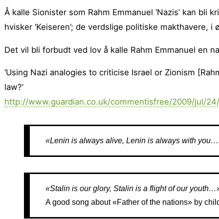
Å kalle Sionister som Rahm Emmanuel ‘Nazis’ kan bli krimi
hvisker ‘Keiseren’; de verdslige politiske makthavere, i ø
Det vil bli forbudt ved lov å kalle Rahm Emmanuel en 
‘Using Nazi analogies to criticise Israel or Zionism [R
law?’
http://www.guardian.co.uk/commentisfree/2009/jul/24/
«Lenin is always alive, Lenin is always with you
«Stalin is our glory, Stalin is a flight of our youth…
A good song about «Father of the nations» by chil