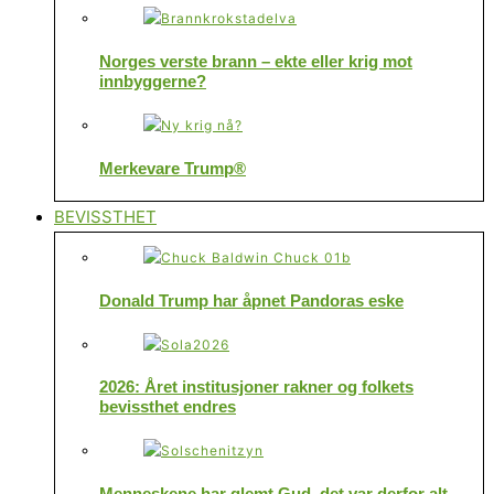
Norges verste brann – ekte eller krig mot
innbyggerne?
Merkevare Trump®
BEVISSTHET
Donald Trump har åpnet Pandoras eske
2026: Året institusjoner rakner og folkets
bevissthet endres
Menneskene har glemt Gud, det var derfor alt