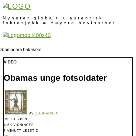
Nyheter globalt + autentisk
faktasjekk = Høyere bevissthet
VIDEO
Obamas unge fotsoldater
AV
J.JOHANSEN
09. 10. 2009
4.6K VISNINGER
1 MINUTT LESETID