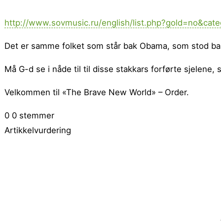
http://www.sovmusic.ru/english/list.php?gold=no&cate
Det er samme folket som står bak Obama, som stod bak L
Må G-d se i nåde til til disse stakkars forførte sjele
Velkommen til «The Brave New World» – Order.
0
0
stemmer
Artikkelvurdering