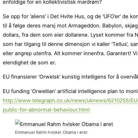
enfoldige for en kollektivistisk mardrøm?
Se opp for ‘aliens’ i Det Hvite Hus, og de ‘UFO’er’ de k
til å følge deres marsj mot Armageddon. Babylon, skjøg
dollars, fra dem som eier dollarene. Lyset kommer fra
som har tilgang til denne dimensjon vi kaller ‘Tellus’, s
eller angrep utenfra. Alt kommer innenfra. Garantert! V
elendighet de som er.
EU finansierer ‘Orwelsk’ kunstig intelligens for å ove
EU funding ‘Orwellian’ artificial intelligence plan to mo
http://www.telegraph.co.uk/news/uknews/6210255/EU-fu
public-for-abnormal-behaviour.html
Emmanuel Rahm hvisker Obama i øret