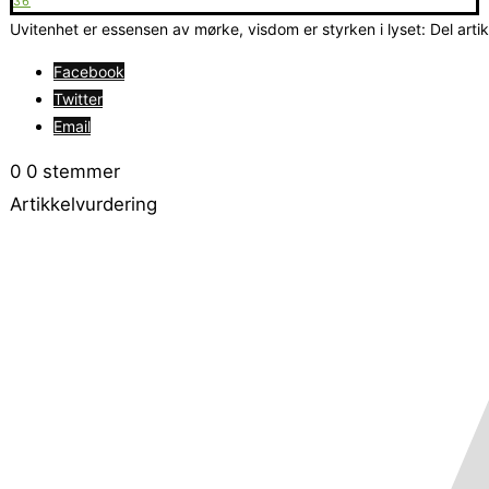
36
Uvitenhet er essensen av mørke, visdom er styrken i lyset: Del arti
Facebook
Twitter
Email
0
0
stemmer
Artikkelvurdering