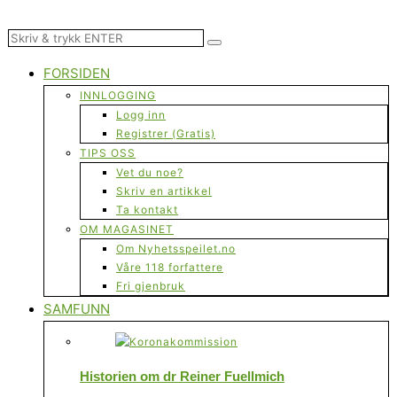
FORSIDEN
INNLOGGING
Logg inn
Registrer (Gratis)
TIPS OSS
Vet du noe?
Skriv en artikkel
Ta kontakt
OM MAGASINET
Om Nyhetsspeilet.no
Våre 118 forfattere
Fri gjenbruk
SAMFUNN
Historien om dr Reiner Fuellmich