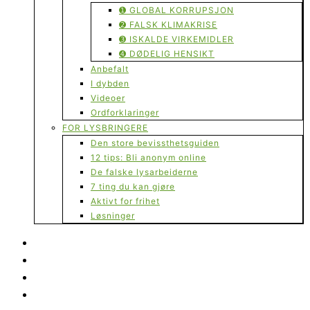
➊ GLOBAL KORRUPSJON
➋ FALSK KLIMAKRISE
➌ ISKALDE VIRKEMIDLER
➍ DØDELIG HENSIKT
Anbefalt
I dybden
Videoer
Ordforklaringer
FOR LYSBRINGERE
Den store bevissthetsguiden
12 tips: Bli anonym online
De falske lysarbeiderne
7 ting du kan gjøre
Aktivt for frihet
Løsninger