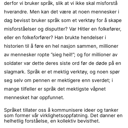
derfor vi bruker språk, slik at vi ikke skal misforstå
hverandre. Men kan det være at noen mennesker i
dag bevisst bruker språk som et verktøy for å skape
misforståelser og disputter? Var Hitler en folkefører,
eller en folke
for
fører? Han brukte hendelser i
historien til å føre en hel nasjon sammen, millioner
av mennesker ropte ”sieg heil!”; og for millioner av
soldater var dette deres siste ord før de døde på en
slagmark. Språk er et mektig verktøy, og noen spør
seg selv om pennen er mektigere enn sverdet; i
mange tilfeller er språk det mektigste våpnet
mennesket har oppfunnet.
Språket tillater oss å kommunisere ideer og tanker
som former vår virklighetsoppfatning. Det danner en
helhetlig forståelse, en kollektiv bevisthet.