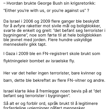
– Hvordan brukte George Bush sin krigsretorikk:
”Either you’re with us, or you’re against us” ?
Da Israel i 2006 og 2009 flere ganger ble beskyldt
for å avfyre raketter mot sivile mål og boligblokker,
svarte de enkelt og greit: ”det befant seg terrorister i
bygningene”, noe som førte til at hele boligblokken
ble jevnet med jorden. Flere hundre uskyldige
menneskeliv gikk tapt.
I Gaza i 2009 ble en FN-registrert skole brukt som
flyktningeleir bombet av israelske fly.
Her var det heller ingen terrorister, bare kvinner og
barn, dette ble bekreftet av flere FN-vitner og andre.
Israel klarte ikke å fremlegge noen bevis på at ”det
befant seg terrorister i bygningen”.
Så alt er og forblir ord, språk brukt til å legitimere
forferdelige ugjerninger påført mennesker.