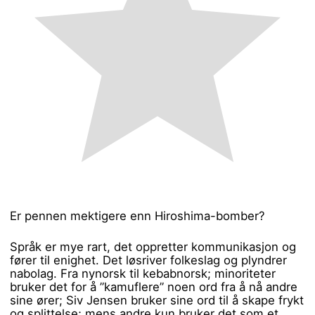
Er pennen mektigere enn Hiroshima-bomber?
Språk er mye rart, det oppretter kommunikasjon og
fører til enighet. Det løsriver folkeslag og plyndrer
nabolag. Fra nynorsk til kebabnorsk; minoriteter
bruker det for å ”kamuflere” noen ord fra å nå andre
sine ører; Siv Jensen bruker sine ord til å skape frykt
og splittelse; mens andre kun bruker det som et