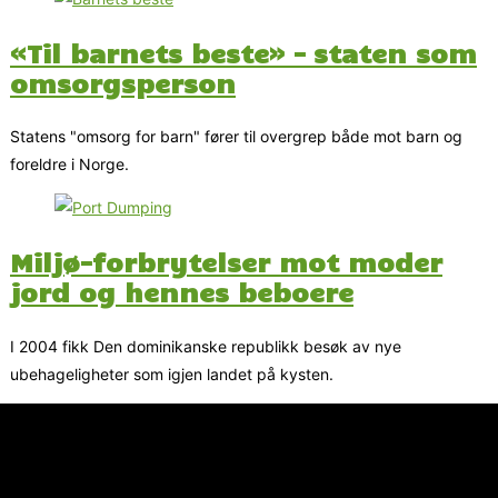
«Til barnets beste» – staten som
omsorgsperson
Statens "omsorg for barn" fører til overgrep både mot barn og
foreldre i Norge.
Miljø-forbrytelser mot moder
jord og hennes beboere
I 2004 fikk Den dominikanske republikk besøk av nye
ubehageligheter som igjen landet på kysten.