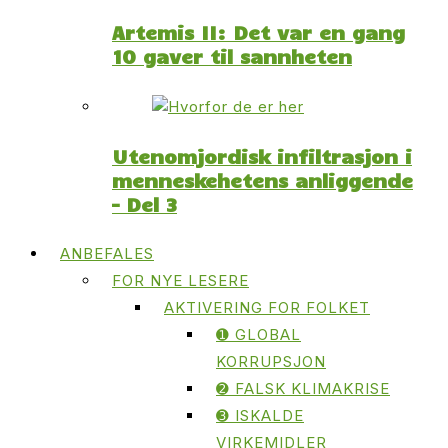
Artemis II: Det var en gang
10 gaver til sannheten
Utenomjordisk infiltrasjon i
menneskehetens anliggende
– Del 3
ANBEFALES
FOR NYE LESERE
AKTIVERING FOR FOLKET
➊ GLOBAL
KORRUPSJON
➋ FALSK KLIMAKRISE
➌ ISKALDE
VIRKEMIDLER