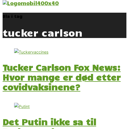
Bla i tag
tucker carlson
Tucker Carlson Fox News:
Hvor mange er død etter
covidvaksinene?
Det Putin ikke sa til