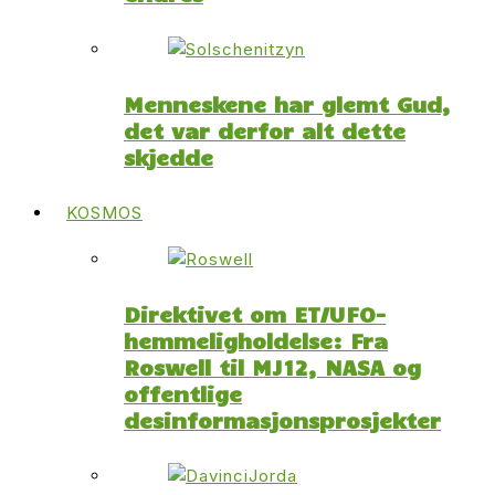
Menneskene har glemt Gud,
det var derfor alt dette
skjedde
KOSMOS
Direktivet om ET/UFO-
hemmeligholdelse: Fra
Roswell til MJ12, NASA og
offentlige
desinformasjonsprosjekter