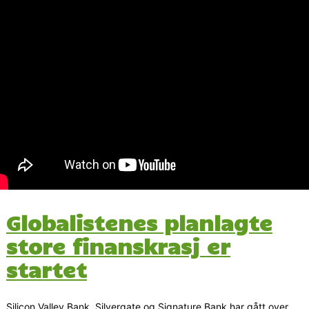
Globalistenes planlagte
store finanskrasj er
startet
Silicon Valley Bank, Silvergate og Signature Bank har gått over