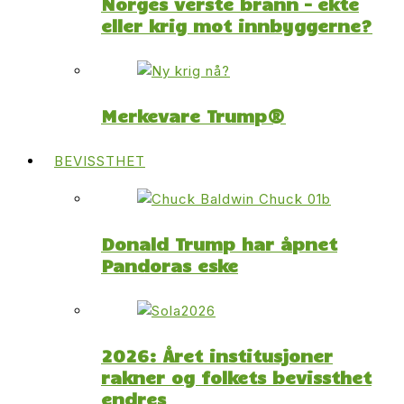
Norges verste brann – ekte
eller krig mot innbyggerne?
Merkevare Trump®
BEVISSTHET
Donald Trump har åpnet
Pandoras eske
2026: Året institusjoner
rakner og folkets bevissthet
endres