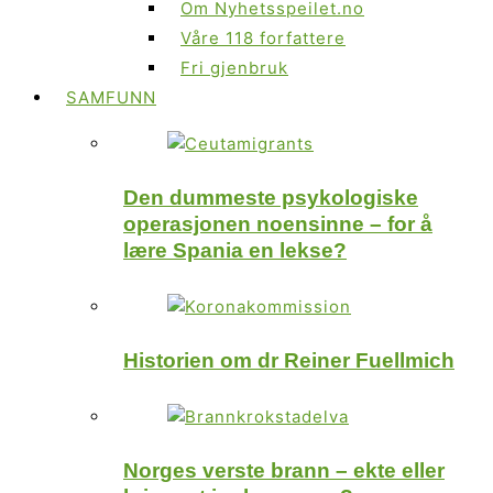
Om Nyhetsspeilet.no
Våre 118 forfattere
Fri gjenbruk
SAMFUNN
Den dummeste psykologiske
operasjonen noensinne – for å
lære Spania en lekse?
Historien om dr Reiner Fuellmich
Norges verste brann – ekte eller