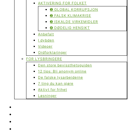
AKTIVERING FOR FOLKET
➊ GLOBAL KORRUPSJON
➋ FALSK KLIMAKRISE
➌ ISKALDE VIRKEMIDLER
➍ DØDELIG HENSIKT
Anbefalt
I dybden
Videoer
Ordforklaringer
FOR LYSBRINGERE
Den store bevissthetsguiden
12 tips: Bli anonym online
De falske lysarbeiderne
7 ting du kan gjøre
Aktivt for frihet
Løsninger