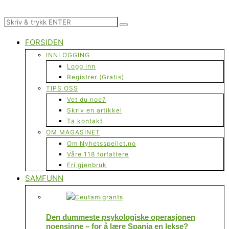
FORSIDEN
INNLOGGING
Logg inn
Registrer (Gratis)
TIPS OSS
Vet du noe?
Skriv en artikkel
Ta kontakt
OM MAGASINET
Om Nyhetsspeilet.no
Våre 118 forfattere
Fri gjenbruk
SAMFUNN
Den dummeste psykologiske operasjonen
noensinne – for å lære Spania en lekse?