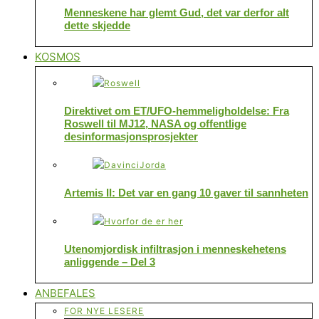
Menneskene har glemt Gud, det var derfor alt
dette skjedde
KOSMOS
Direktivet om ET/UFO-hemmeligholdelse: Fra
Roswell til MJ12, NASA og offentlige
desinformasjonsprosjekter
Artemis II: Det var en gang 10 gaver til sannheten
Utenomjordisk infiltrasjon i menneskehetens
anliggende – Del 3
ANBEFALES
FOR NYE LESERE