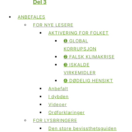
Del 3
ANBEFALES
FOR NYE LESERE
AKTIVERING FOR FOLKET
➊ GLOBAL
KORRUPSJON
➋ FALSK KLIMAKRISE
➌ ISKALDE
VIRKEMIDLER
➍ DØDELIG HENSIKT
Anbefalt
I dybden
Videoer
Ordforklaringer
FOR LYSBRINGERE
Den store bevissthetsguiden