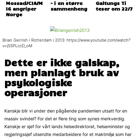
Mossad/CIA/M
– i en større
Galtungs Ti
I6 angriper
sammenheng
teser om 22/7
Norge
Brian Gerrish i Rotterdam i 2013: https://www.youtube.com/watch?
v=jSSPLccD_oM
Dette er ikke galskap,
men planlagt bruk av
psykologiske
operasjoner
Kanskje blir vi under den pågående pandemien utsatt for en
massiv svindel? For det er flere ting som synes merkverdig.
Kanskje er sjef for vårt lands helsedirektorat, helseminister og
regjeringssjef utsendte medarbeidere for et maktmiljø som har