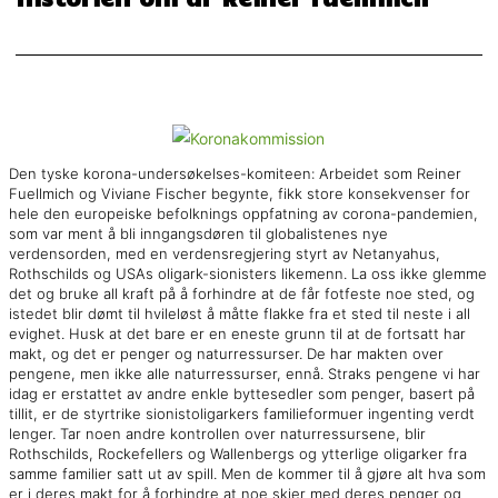
Den tyske korona-undersøkelses-komiteen: Arbeidet som Reiner
Fuellmich og Viviane Fischer begynte, fikk store konsekvenser for
hele den europeiske befolknings oppfatning av corona-pandemien,
som var ment å bli inngangsdøren til globalistenes nye
verdensorden, med en verdensregjering styrt av Netanyahus,
Rothschilds og USAs oligark-sionisters likemenn. La oss ikke glemme
det og bruke all kraft på å forhindre at de får fotfeste noe sted, og
istedet blir dømt til hvileløst å måtte flakke fra et sted til neste i all
evighet. Husk at det bare er en eneste grunn til at de fortsatt har
makt, og det er penger og naturressurser. De har makten over
pengene, men ikke alle naturressurser, ennå. Straks pengene vi har
idag er erstattet av andre enkle byttesedler som penger, basert på
tillit, er de styrtrike sionistoligarkers familieformuer ingenting verdt
lenger. Tar noen andre kontrollen over naturressursene, blir
Rothschilds, Rockefellers og Wallenbergs og ytterlige oligarker fra
samme familier satt ut av spill. Men de kommer til å gjøre alt hva som
er i deres makt for å forhindre at noe skjer med deres penger og