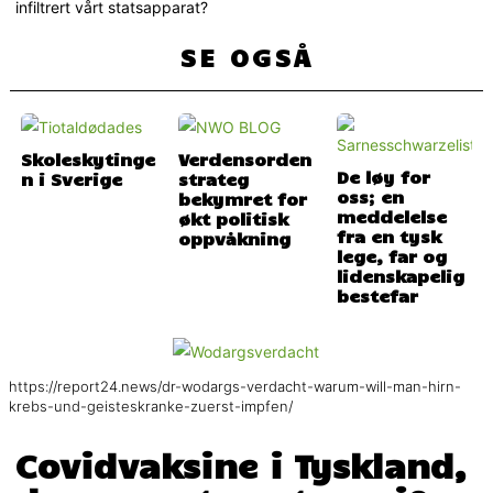
infiltrert vårt statsapparat?
SE OGSÅ
Skoleskytinge
Verdensorden
De løy for
n i Sverige
strateg
oss; en
bekymret for
meddelelse
økt politisk
fra en tysk
oppvåkning
lege, far og
lidenskapelig
bestefar
https://report24.news/dr-wodargs-verdacht-warum-will-man-hirn-
krebs-und-geisteskranke-zuerst-impfen/
Covidvaksine i Tyskland,