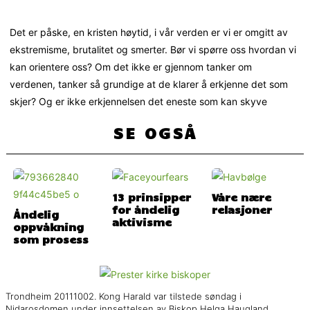
Det er påske, en kristen høytid, i vår verden er vi er omgitt av
ekstremisme, brutalitet og smerter. Bør vi spørre oss hvordan vi
kan orientere oss? Om det ikke er gjennom tanker om
verdenen, tanker så grundige at de klarer å erkjenne det som
skjer? Og er ikke erkjennelsen det eneste som kan skyve
SE OGSÅ
13 prinsipper
Våre nære
for åndelig
relasjoner
Åndelig
aktivisme
oppvåkning
som prosess
Trondheim 20111002. Kong Harald var tilstede søndag i
Nidarosdomen under innsettelsen av Biskop Helga Haugland