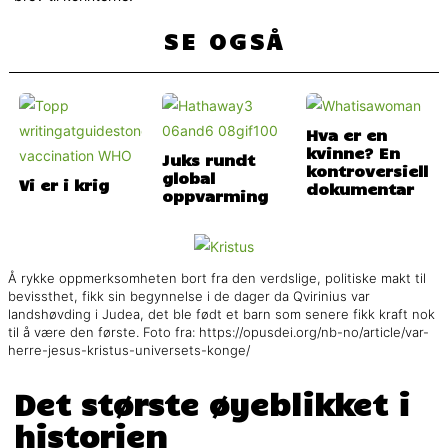
SE OGSÅ
Hva er en
kvinne? En
Juks rundt
kontroversiell
global
Vi er i krig
dokumentar
oppvarming
Å rykke oppmerksomheten bort fra den verdslige, politiske makt til
bevissthet, fikk sin begynnelse i de dager da Qvirinius var
landshøvding i Judea, det ble født et barn som senere fikk kraft nok
til å være den første. Foto fra: https://opusdei.org/nb-no/article/var-
herre-jesus-kristus-universets-konge/
Det største øyeblikket i
historien