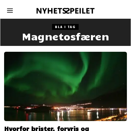
BLA I TAG
Magnetosfæren
Hvorfor brister, forvris og