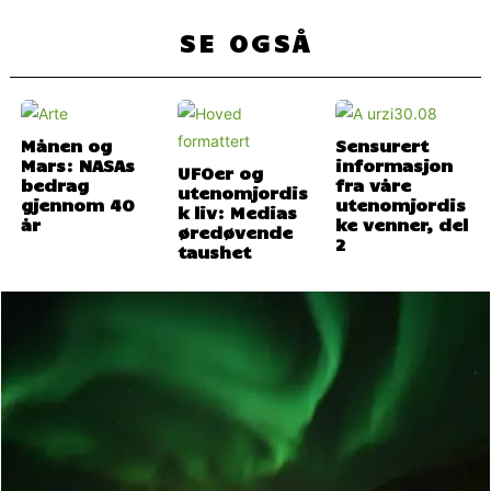
SE OGSÅ
Månen og
Sensurert
Mars: NASAs
informasjon
UFOer og
bedrag
fra våre
utenomjordis
gjennom 40
utenomjordis
k liv: Medias
år
ke venner, del
øredøvende
2
taushet