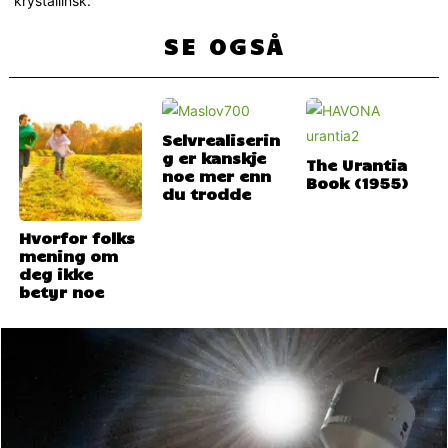
krystallinsk.
SE OGSÅ
Selvrealiserin
g er kanskje
The Urantia
noe mer enn
Book (1955)
du trodde
Hvorfor folks
mening om
deg ikke
betyr noe