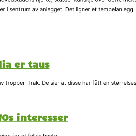
i sentrum av anlegget. Det ligner et tempelanlegg. 
dia er taus
 tropper i Irak. De sier at disse har fått en størrel
WOs interesser
eide for et felles beste.