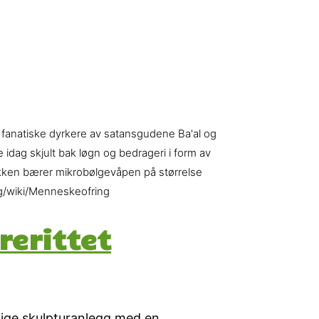
, fanatiske dyrkere av satansgudene Ba'al og
dag skjult bak løgn og bedrageri i form av
rakken bærer mikrobølgevåpen på størrelse
org/wiki/Menneskeofring
rerittet
tige skulpturanlegg med en