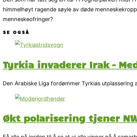
himmelhøyt ragende søyle av døde menneskekropper 
menneskeofringer?
SE OGSÅ
Tyrkia invaderer Irak – Me
Den Arabiske Liga fordømmer Tyrkias utplassering av
Økt polarisering tjener N
Få alle på jorden til å se at vi alle vinner på å samarb