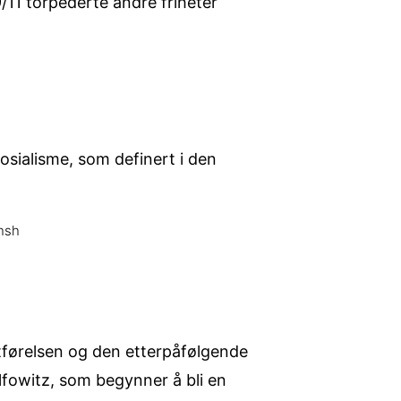
9/11 torpederte andre friheter
ialisme, som definert i den
6hsh
utførelsen og den etterpåfølgende
lfowitz, som begynner å bli en