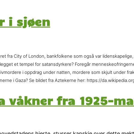
 i sjøen
ret fra City of London, bankfolkene som også var lidenskapelige
legget et tempel for satansdyrkere? Foregår menneskeofringerne i
, knivmordere i oppdrag under natten, mordere som skjult under f
inerne i Gaza? Se bildet fra Aztekerne her: https://da.wikipedia.
a våkner fra 1925-ma
 hovedstadens hjerte, stusser kanskje over dette mek