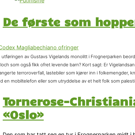
De første som hopper
e utføringen av Gustavs Vigelands monolitt i Frognerparken beord
loch som også fikk ofret levende barn? Kort sagt: Er Vigelandsan
angerte terroroverfall, lastebiler som kjører inn i folkemengder
 en mobiltelefon eller som utryddelse av et helt folk som palest
Tornerose-Christiani
«Oslo»
Den som har tatt seg en tur i Frognerparken midt i