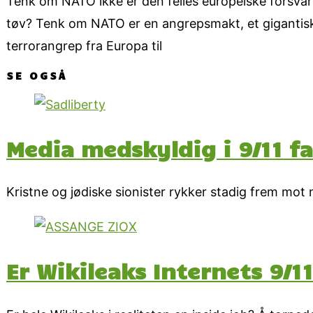
Tenk om NATO ikke er den felles europeiske forsvarsp
tøv? Tenk om NATO er en angrepsmakt, et gigantisk
terrorangrep fra Europa til
SE OGSÅ
Media medskyldig i 9/11 fa
Kristne og jødiske sionister rykker stadig frem mot
Er Wikileaks Internets 9/11