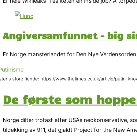
Er hele Wikileaks i realiteten en inside job? Å torpe
Angiversamfunnet – big sis
Er Norge mønsterlandet for Den Nye Verdensorden 
stens store fiende: https://www.thetimes.co.uk/article/putin-k
De første som hopper
Norge dilter trofast etter USAs neokonservative, so
tildekking av 911, det gjaldt Project for the New A