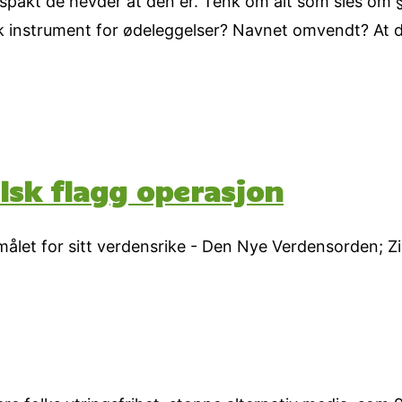
akt de hevder at den er. Tenk om alt som sies om §5, 
 instrument for ødeleggelser? Navnet omvendt? At d
lsk flagg operasjon
 målet for sitt verdensrike - Den Nye Verdensorden; Z