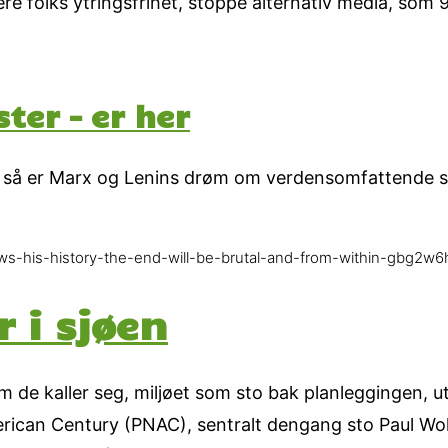
dere folks ytringsfrihet, stoppe alternativ media, som 
ter – er her
så er Marx og Lenins drøm om verdensomfattende sos
nows-his-history-the-end-will-be-brutal-and-from-within-gbg2w
 i sjøen
m de kaller seg, miljøet som sto bak planleggingen, 
merican Century (PNAC), sentralt dengang sto Paul Wo