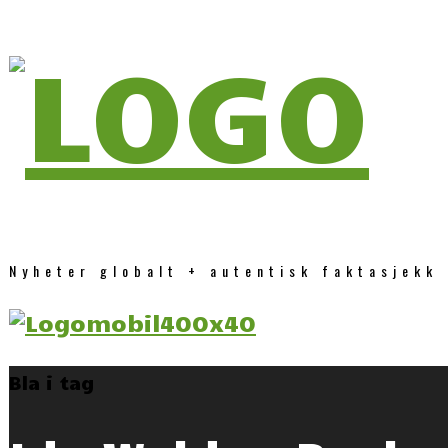
Nyheter globalt + autentisk faktasjekk
Bla i tag