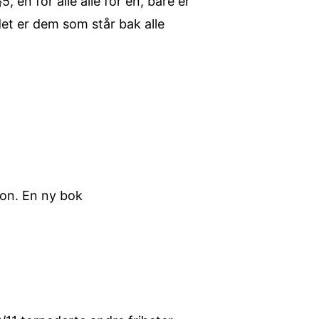
en for alle alle for en, bare er
et er dem som står bak alle
ion. En ny bok