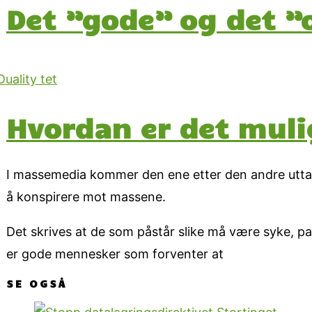
Det ”gode” og det ”
Hvordan er det muli
I massemedia kommer den ene etter den andre uttale
å konspirere mot massene.
Det skrives at de som påstår slike må være syke, para
er gode mennesker som forventer at
SE OGSÅ