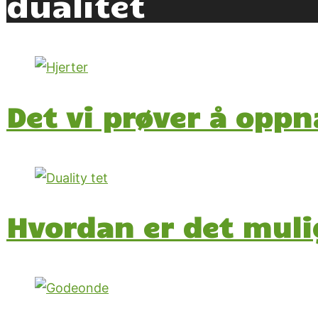
dualitet
Det vi prøver å oppn
Hvordan er det muli