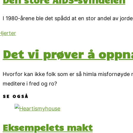
I 1980-årene ble det spådd at en stor andel av jorde
Det vi prøver å oppn
Hvorfor kan ikke folk som er så himla misfornøyde 
meditere i fred og ro?
SE OGSÅ
Eksempelets makt