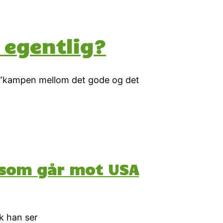
 egentlig?
 om ”kampen mellom det gode og det
r som går mot USA
k han ser