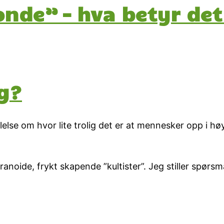
onde” – hva betyr det
g?
lse om hvor lite trolig det er at mennesker opp i h
noide, frykt skapende ”kultister”. Jeg stiller spørsmå