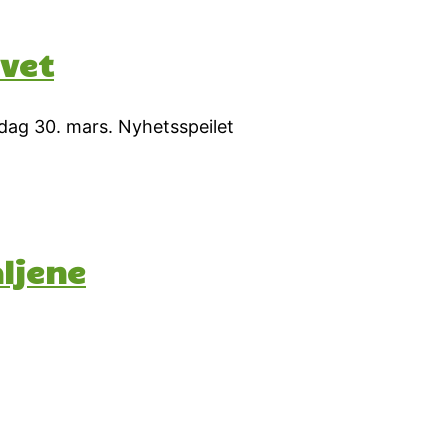
ivet
dag 30. mars. Nyhetsspeilet
aljene