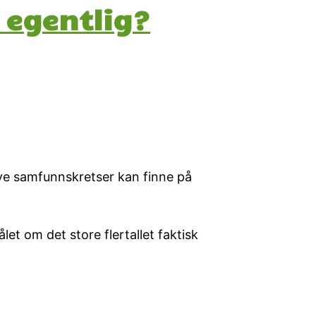
 egentlig?
øye samfunnskretser kan finne på
let om det store flertallet faktisk