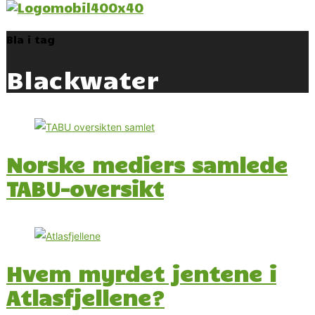
Bla i tag
Blackwater
Norske mediers samlede
TABU-oversikt
Hvem myrdet jentene i
Atlasfjellene?