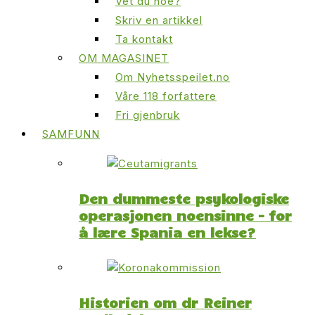
Vet du noe?
Skriv en artikkel
Ta kontakt
OM MAGASINET
Om Nyhetsspeilet.no
Våre 118 forfattere
Fri gjenbruk
SAMFUNN
Den dummeste psykologiske
operasjonen noensinne – for
å lære Spania en lekse?
Historien om dr Reiner