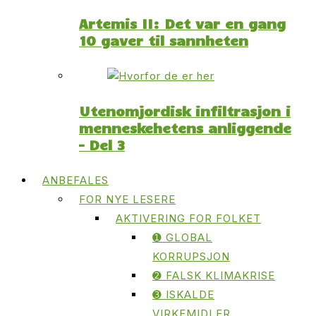
Artemis II: Det var en gang
10 gaver til sannheten
Utenomjordisk infiltrasjon i
menneskehetens anliggende
– Del 3
ANBEFALES
FOR NYE LESERE
AKTIVERING FOR FOLKET
➊ GLOBAL
KORRUPSJON
➋ FALSK KLIMAKRISE
➌ ISKALDE
VIRKEMIDLER