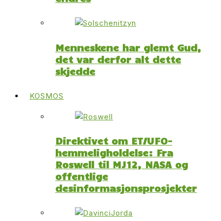
Menneskene har glemt Gud,
det var derfor alt dette
skjedde
KOSMOS
Direktivet om ET/UFO-
hemmeligholdelse: Fra
Roswell til MJ12, NASA og
offentlige
desinformasjonsprosjekter