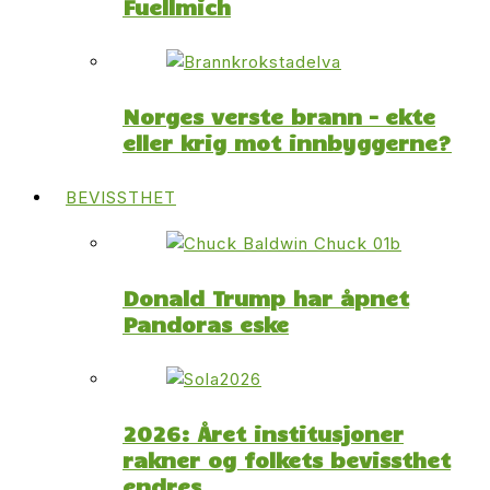
Fuellmich
Norges verste brann – ekte
eller krig mot innbyggerne?
BEVISSTHET
Donald Trump har åpnet
Pandoras eske
2026: Året institusjoner
rakner og folkets bevissthet
endres