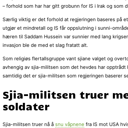
– forhold som har har gitt grobunn for IS i Irak og som d
Særlig viktig er det forhold at regjeringen baseres på et
utgjør et mindretall og IS får oppslutning i sunni-områd
hæren til Saddam Hussein var sunnier med lang krigserf
invasjon ble de med et slag fratatt alt.
Som religiøs flertallsgruppe vant sjiane valget og over
avhengig av sjia-militsen som det hevdes har opptrådt b
samtidig det er sjia-militsen som regjeringen baserer se
Sjia-militsen truer m
soldater
Sjia-militsen truer nå å
snu våpnene
fra IS mot USA hvis