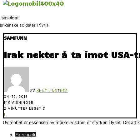
rikanske soldater i Syria.
SAMFUNN
Irak nekter å ta imot USA-
AV
KNUT LINDTNER
04. 12. 2015
1.1K VISNINGER
2 MINUTTER LESETID
1
Uvitenhet er essensen av mørke, visdom er styrken i lyset: Del arti
Facebook