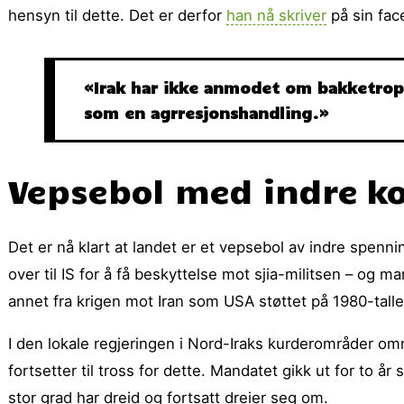
hensyn til dette. Det er derfor
han nå skriver
på sin fac
«Irak har ikke anmodet om bakketroppe
som en agrresjonshandling.»
Vepsebol med indre ko
Det er nå klart at landet er et vepsebol av indre spenni
over til IS for å få beskyttelse mot sjia-militsen – og 
annet fra krigen mot Iran som USA støttet på 1980-talle
I den lokale regjeringen i Nord-Iraks kurderområder o
fortsetter til tross for dette. Mandatet gikk ut for to år 
stor grad har dreid og fortsatt dreier seg om.