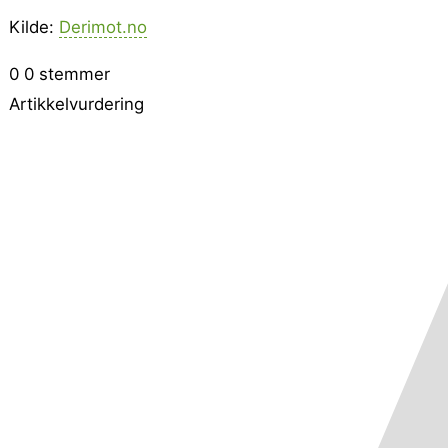
Kilde:
Derimot.no
0
0
stemmer
Artikkelvurdering