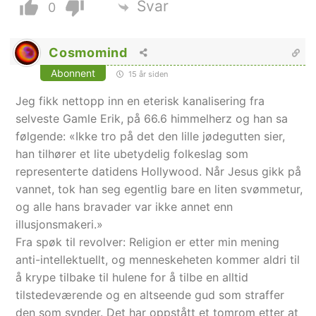
Svar
0
Cosmomind
Abonnent
15 år siden
Jeg fikk nettopp inn en eterisk kanalisering fra
selveste Gamle Erik, på 66.6 himmelherz og han sa
følgende: «Ikke tro på det den lille jødegutten sier,
han tilhører et lite ubetydelig folkeslag som
representerte datidens Hollywood. Når Jesus gikk på
vannet, tok han seg egentlig bare en liten svømmetur,
og alle hans bravader var ikke annet enn
illusjonsmakeri.»
Fra spøk til revolver: Religion er etter min mening
anti-intellektuellt, og menneskeheten kommer aldri til
å krype tilbake til hulene for å tilbe en alltid
tilstedeværende og en altseende gud som straffer
den som synder. Det har oppstått et tomrom etter at