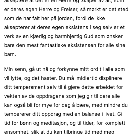
akseptere at det er en Herre og Skaper av alt, som
er deres egen Herre og Frelser, så mørkt er det sted
som de har falt her på jorden, fordi de ikke
aksepterer at deres egen eksistens i seg selv er et
verk av en kjærlig og barmhjertig Gud som ønsker
bare den mest fantastiske eksistensen for alle sine
barn.
Min sønn, gå ut nå og forkynne mitt ord til alle som
vil lytte, og det haster. Du må imidlertid displinere
ditt temperament selv til å gjøre dette arbeidet for
vekten av de oppdragene som jeg gir til dere alle
kan også bli for mye for deg å bære, med mindre du
tempererer ditt oppdrag med en balanse i livet. Gi
tid for bønn og meditasjon, og til tider, for komplett
ensomhet, slik at du kan tilbringe tid med meg