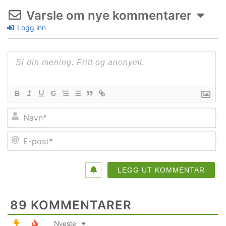
Varsle om nye kommentarer
Logg inn
Na
E-
po
89
KOMMENTARER
Nyeste