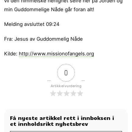
vil den himmelske herlighet seire her på Jorden og
min Guddommelige Nåde går foran alt!
Melding avsluttet 09:24
Fra: Jesus av Guddommelig Nåde
Kilde:
http://www.missionofangels.org
0
Artikkelvurdering
Få nyeste artikkel rett i innboksen i
et innholdsrikt nyhetsbrev