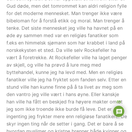
Gud døde, men det tomrommet kan aldri religion fylle
for det moderne mennesket. Man trenger ikke være
bibeloman for å forstå etikk og moral. Man trenger å
tenke. Det siste mennesket jeg ville ha havnet på en
øde øy sammen med var en religiøs fanatiker som
f.eks en himmelsk sjømann som har krabbet i land på
norskekysten et sted. Da ville selv Rockefeller ha
vært å foretrekke. At Rockefeller ville ha laget penger
av skjell, og ville ha prøvd å lure meg med
byttehandel, kunne jeg ha levd med. Men en religiøs
fanatiker ville jeg ha fryktet som fanden selv. Etter en
stund ville han kunne finne på å ta livet av meg som
den vantro jeg ville vært i hans øyne. Eller kanskje
han ville ha fått en beskjed fra høyere makter om at
89
jeg som ikke troende ikke burde få leve. Det er
ingenting jeg frykter mere enn religiøse fanatikere. De
skyr ingen ting når de setter i gang. Det er bare å se
hvordan muslimer og kristne brenner både kvinner og