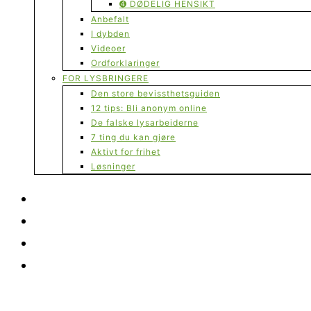
➍ DØDELIG HENSIKT
Anbefalt
I dybden
Videoer
Ordforklaringer
FOR LYSBRINGERE
Den store bevissthetsguiden
12 tips: Bli anonym online
De falske lysarbeiderne
7 ting du kan gjøre
Aktivt for frihet
Løsninger