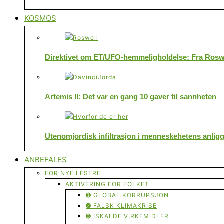
KOSMOS
Direktivet om ET/UFO-hemmeligholdelse: Fra Roswe
Artemis II: Det var en gang 10 gaver til sannheten
Utenomjordisk infiltrasjon i menneskehetens anlig
ANBEFALES
FOR NYE LESERE
AKTIVERING FOR FOLKET
➊ GLOBAL KORRUPSJON
➋ FALSK KLIMAKRISE
➌ ISKALDE VIRKEMIDLER