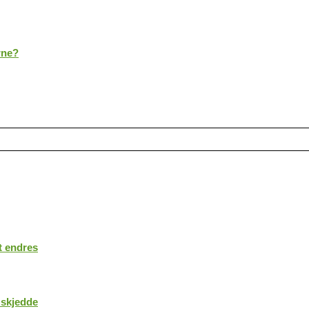
rne?
t endres
 skjedde