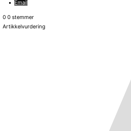
Email
0
0
stemmer
Artikkelvurdering