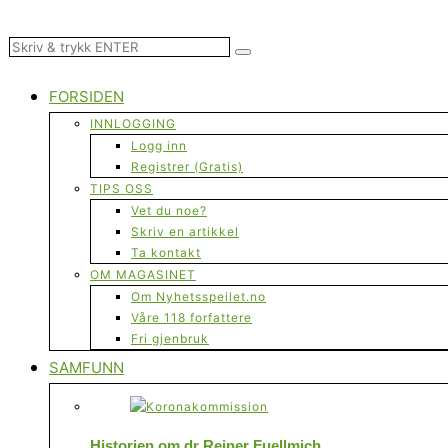
FORSIDEN
INNLOGGING
Logg inn
Registrer (Gratis)
TIPS OSS
Vet du noe?
Skriv en artikkel
Ta kontakt
OM MAGASINET
Om Nyhetsspeilet.no
Våre 118 forfattere
Fri gjenbruk
SAMFUNN
Historien om dr Reiner Fuellmich