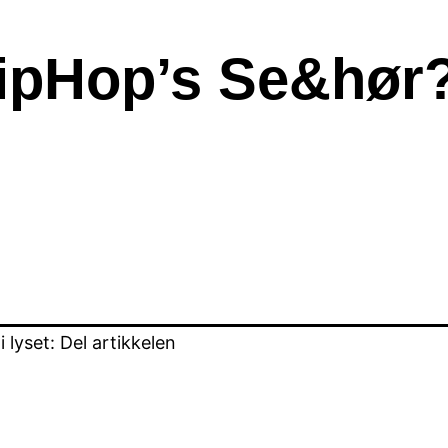
HipHop’s Se&hør
lyset: Del artikkelen