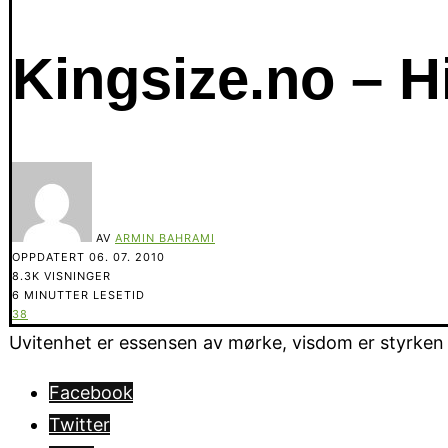
Kingsize.no – 
AV
ARMIN BAHRAMI
OPPDATERT
06. 07. 2010
8.3K VISNINGER
6 MINUTTER LESETID
38
Uvitenhet er essensen av mørke, visdom er styrken i 
Facebook
Twitter