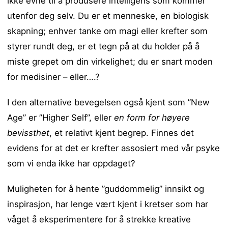
ikke evne til å produsere intelligens som kommer
utenfor deg selv. Du er et menneske, en biologisk
skapning; enhver tanke om magi eller krefter som
styrer rundt deg, er et tegn på at du holder på å
miste grepet om din virkelighet; du er snart moden
for medisiner – eller….?
I den alternative bevegelsen også kjent som ”New
Age” er ”Higher Self”, eller
en form for høyere
bevissthet
, et relativt kjent begrep. Finnes det
evidens for at det er krefter assosiert med vår psyke
som vi enda ikke har oppdaget?
Muligheten for å hente ”guddommelig” innsikt og
inspirasjon, har lenge vært kjent i kretser som har
våget å eksperimentere for å strekke kreative