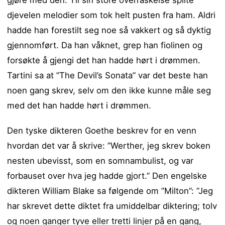
gjøre med den. Til sin store overraskelse spilte
djevelen melodier som tok helt pusten fra ham. Aldri
hadde han forestilt seg noe så vakkert og så dyktig
gjennomført. Da han våknet, grep han fiolinen og
forsøkte å gjengi det han hadde hørt i drømmen.
Tartini sa at ”The Devil’s Sonata” var det beste han
noen gang skrev, selv om den ikke kunne måle seg
med det han hadde hørt i drømmen.
Den tyske dikteren Goethe beskrev for en venn
hvordan det var å skrive: ”Werther, jeg skrev boken
nesten ubevisst, som en
somnambulist, og var
forbauset over hva jeg hadde gjort.” Den engelske
dikteren William Blake sa følgende om ”Milton”: ”Jeg
har skrevet dette diktet fra umiddelbar diktering; tolv
og noen ganger tyve eller tretti linjer på en gang,