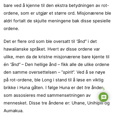
bare ved å kjenne til den ekstra betydningen av rot-
ordene, som er utgjør et større ord. Misjonærene ble
aldri fortalt de skjulte meningene bak disse spesielle
ordene.
Det er flere ord som ble oversatt til
”ånd”
i det
hawaiianske språket. Hvert av disse ordene var
ulike, men da de kristne misjonærene bare kjente til
én
”ånd”
– Den hellige ånd – fikk alle de ulike ordene
den samme oversettelsen – ”
spirit
”. Ved å se nøye
på rot-ordene, ble Long i stand til å løse en viktig
brikke i Huna gåten. I følge Huna er det
tre
ånder
5
som assosieres med sammensetningen av
mennesket. Disse tre åndene er: Uhane, Unihipili og
Aumakua.