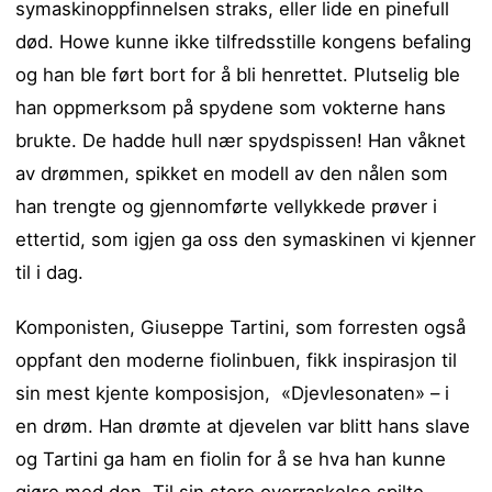
symaskinoppfinnelsen straks, eller lide en pinefull
død. Howe kunne ikke tilfredsstille kongens befaling
og han ble ført bort for å bli henrettet. Plutselig ble
han oppmerksom på spydene som vokterne hans
brukte. De hadde hull nær spydspissen! Han våknet
av drømmen, spikket en modell av den nålen som
han trengte og gjennomførte vellykkede prøver i
ettertid, som igjen ga oss den symaskinen vi kjenner
til i dag.
Komponisten, Giuseppe Tartini, som forresten også
oppfant den moderne fiolinbuen, fikk inspirasjon til
sin mest kjente komposisjon, «Djevlesonaten» – i
en drøm. Han drømte at djevelen var blitt hans slave
og Tartini ga ham en fiolin for å se hva han kunne