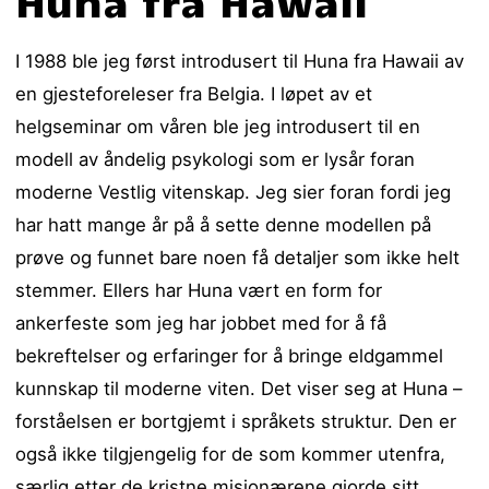
Huna fra Hawaii
I 1988 ble jeg først introdusert til Huna fra Hawaii av
en gjesteforeleser fra Belgia. I løpet av et
helgseminar om våren ble jeg introdusert til en
modell av åndelig psykologi som er lysår foran
moderne Vestlig vitenskap. Jeg sier foran fordi jeg
har hatt mange år på å sette denne modellen på
prøve og funnet bare noen få detaljer som ikke helt
stemmer. Ellers har Huna vært en form for
ankerfeste som jeg har jobbet med for å få
bekreftelser og erfaringer for å bringe eldgammel
kunnskap til moderne viten. Det viser seg at Huna –
forståelsen er bortgjemt i språkets struktur. Den er
også ikke tilgjengelig for de som kommer utenfra,
særlig etter de kristne misjonærene gjorde sitt