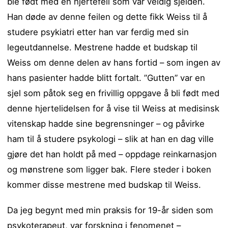
ble født med en hjertefeil som var veldig sjelden.
Han døde av denne feilen og dette fikk Weiss til å
studere psykiatri etter han var ferdig med sin
legeutdannelse. Mestrene hadde et budskap til
Weiss om denne delen av hans fortid – som ingen av
hans pasienter hadde blitt fortalt. ”Gutten” var en
sjel som påtok seg en frivillig oppgave å bli født med
denne hjertelidelsen for å vise til Weiss at medisinsk
vitenskap hadde sine begrensninger – og påvirke
ham til å studere psykologi – slik at han en dag ville
gjøre det han holdt på med – oppdage reinkarnasjon
og mønstrene som ligger bak. Flere steder i boken
kommer disse mestrene med budskap til Weiss.
Da jeg begynt med min praksis for 19-år siden som
psykoterapeut, var forskning i fenomenet –