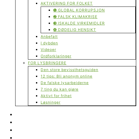
AKTIVERING FOR FOLKET
➊ GLOBAL KORRUPSJON
➋ FALSK KLIMAKRISE
➌ ISKALDE VIRKEMIDLER
➍ DØDELIG HENSIKT
Anbefalt
I dybden
Videoer
Ordforklaringer
FOR LYSBRINGERE
Den store bevissthetsguiden
12 tips: Bli anonym online
De falske lysarbeiderne
7 ting du kan gjøre
Aktivt for frihet
Løsninger