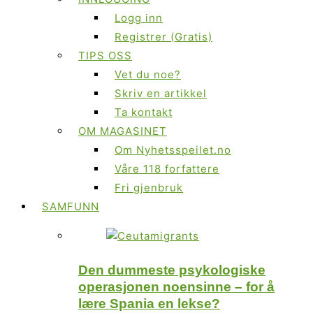
Logg inn
Registrer (Gratis)
TIPS OSS
Vet du noe?
Skriv en artikkel
Ta kontakt
OM MAGASINET
Om Nyhetsspeilet.no
Våre 118 forfattere
Fri gjenbruk
SAMFUNN
Den dummeste psykologiske
operasjonen noensinne – for å
lære Spania en lekse?