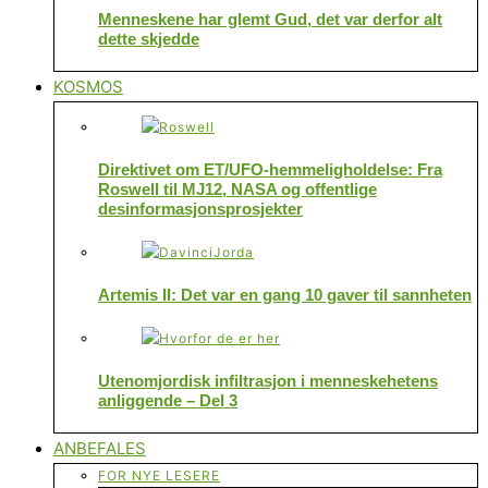
Menneskene har glemt Gud, det var derfor alt
dette skjedde
KOSMOS
Direktivet om ET/UFO-hemmeligholdelse: Fra
Roswell til MJ12, NASA og offentlige
desinformasjonsprosjekter
Artemis II: Det var en gang 10 gaver til sannheten
Utenomjordisk infiltrasjon i menneskehetens
anliggende – Del 3
ANBEFALES
FOR NYE LESERE