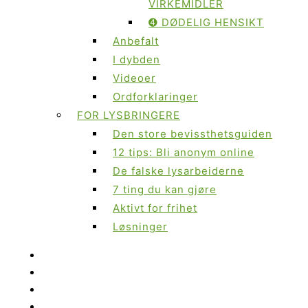
VIRKEMIDLER
➍ DØDELIG HENSIKT
Anbefalt
I dybden
Videoer
Ordforklaringer
FOR LYSBRINGERE
Den store bevissthetsguiden
12 tips: Bli anonym online
De falske lysarbeiderne
7 ting du kan gjøre
Aktivt for frihet
Løsninger