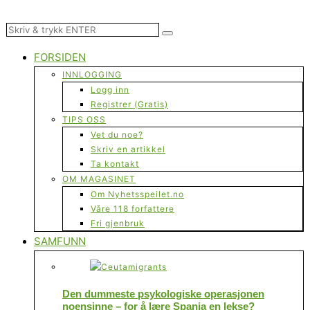
FORSIDEN
INNLOGGING
Logg inn
Registrer (Gratis)
TIPS OSS
Vet du noe?
Skriv en artikkel
Ta kontakt
OM MAGASINET
Om Nyhetsspeilet.no
Våre 118 forfattere
Fri gjenbruk
SAMFUNN
Den dummeste psykologiske operasjonen
noensinne – for å lære Spania en lekse?