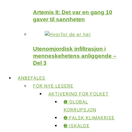
Artemis II: Det var en gang 10
gaver til sannheten
Utenomjordisk infiltrasjon i
menneskehetens anliggende –
Del 3
ANBEFALES
FOR NYE LESERE
AKTIVERING FOR FOLKET
➊ GLOBAL
KORRUPSJON
➋ FALSK KLIMAKRISE
➌ ISKALDE