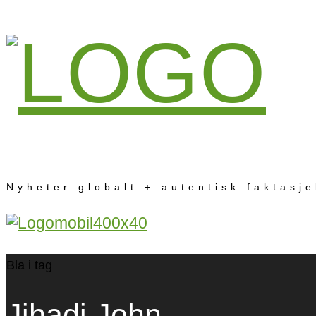
Nyheter globalt + autentisk faktasj
Bla i tag
Jihadi John