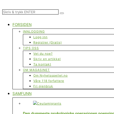
FORSIDEN
INNLOGGING
Logg inn
Registrer (Gratis)
TIPS OSS
Vet du noe?
Skriv en artikkel
Ta kontakt
OM MAGASINET
Om Nyhetsspeilet.no
Våre 118 forfattere
Fri gjenbruk
SAMFUNN
Den dummeste psykologiske operasjonen noensinne 