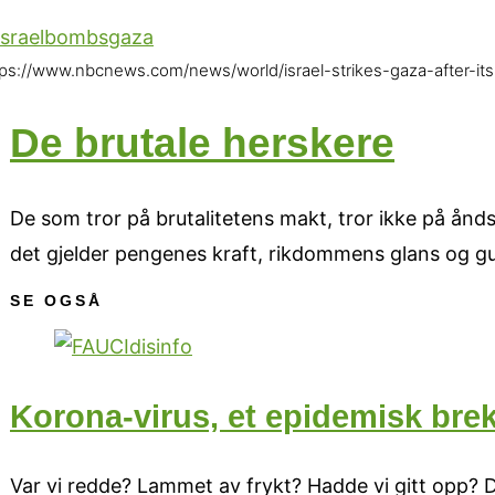
tps://www.nbcnews.com/news/world/israel-strikes-gaza-after-it
De brutale herskere
De som tror på brutalitetens makt, tror ikke på ånds
det gjelder pengenes kraft, rikdommens glans og gull
SE OGSÅ
Korona-virus, et epidemisk bre
Var vi redde? Lammet av frykt? Hadde vi gitt opp? D