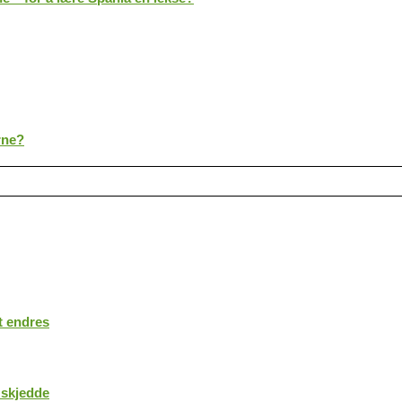
rne?
t endres
 skjedde