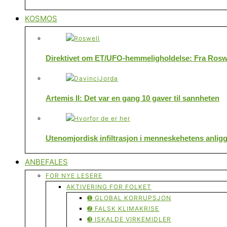
KOSMOS
Direktivet om ET/UFO-hemmeligholdelse: Fra Roswe
Artemis II: Det var en gang 10 gaver til sannheten
Utenomjordisk infiltrasjon i menneskehetens anlig
ANBEFALES
FOR NYE LESERE
AKTIVERING FOR FOLKET
➊ GLOBAL KORRUPSJON
➋ FALSK KLIMAKRISE
➌ ISKALDE VIRKEMIDLER