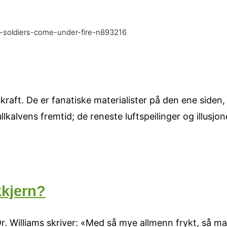
s-soldiers-come-under-fire-n893216
kraft. De er fanatiske materialister på den ene siden,
kalvens fremtid; de reneste luftspeilinger og illusjo
kkjern?
r. Williams skriver: «Med så mye allmenn frykt, så m