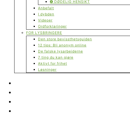
➍ DØDELIG HENSIKT
Anbefalt
I dybden
Videoer
Ordforklaringer
FOR LYSBRINGERE
Den store bevissthetsguiden
12 tips: Bli anonym online
De falske lysarbeiderne
7 ting du kan gjøre
Aktivt for frihet
Løsninger