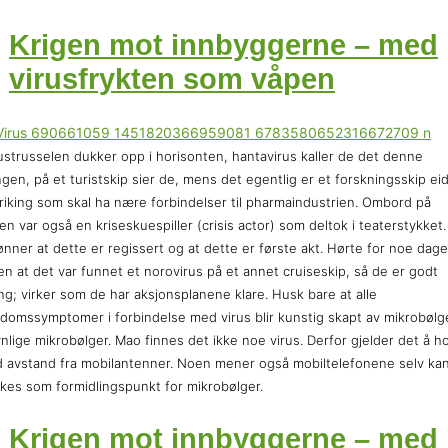
Krigen mot innbyggerne – med
virusfrykten som våpen
ustrusselen dukker opp i horisonten, hantavirus kaller de det denne
gen, på et turistskip sier de, mens det egentlig er et forskningsskip ei
riking som skal ha nære forbindelser til pharmaindustrien. Ombord på
en var også en kriseskuespiller (crisis actor) som deltok i teaterstykket.
ønner at dette er regissert og at dette er første akt. Hørte for noe dage
en at det var funnet et norovirus på et annet cruiseskip, så de er godt
ng; virker som de har aksjonsplanene klare. Husk bare at alle
domssymptomer i forbindelse med virus blir kunstig skapt av mikrobølg
nlige mikrobølger. Mao finnes det ikke noe virus. Derfor gjelder det å h
 avstand fra mobilantenner. Noen mener også mobiltelefonene selv ka
kes som formidlingspunkt for mikrobølger.
Krigen mot innbyggerne – med