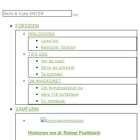
FORSIDEN
INNLOGGING
Logg inn
Registrer (Gratis)
TIPS OSS
Vet du noe?
Skriv en artikkel
Ta kontakt
OM MAGASINET
Om Nyhetsspeilet.no
Våre 118 forfattere
Fri gjenbruk
SAMFUNN
Historien om dr Reiner Fuellmich