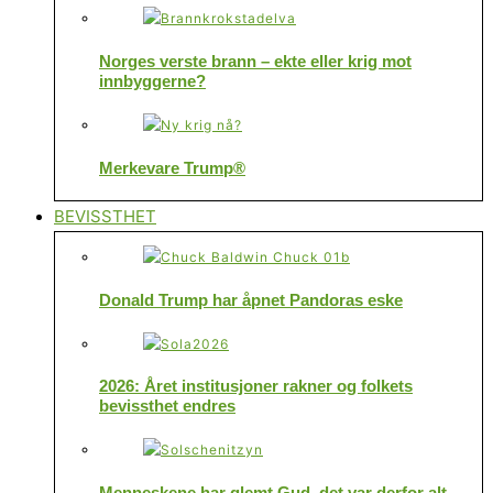
Norges verste brann – ekte eller krig mot
innbyggerne?
Merkevare Trump®
BEVISSTHET
Donald Trump har åpnet Pandoras eske
2026: Året institusjoner rakner og folkets
bevissthet endres
Menneskene har glemt Gud, det var derfor alt