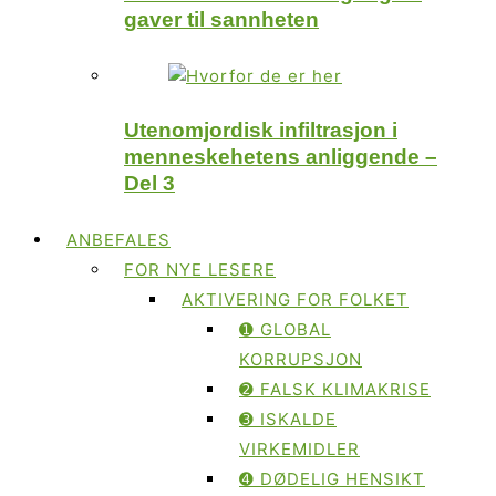
gaver til sannheten
Utenomjordisk infiltrasjon i
menneskehetens anliggende –
Del 3
ANBEFALES
FOR NYE LESERE
AKTIVERING FOR FOLKET
➊ GLOBAL
KORRUPSJON
➋ FALSK KLIMAKRISE
➌ ISKALDE
VIRKEMIDLER
➍ DØDELIG HENSIKT