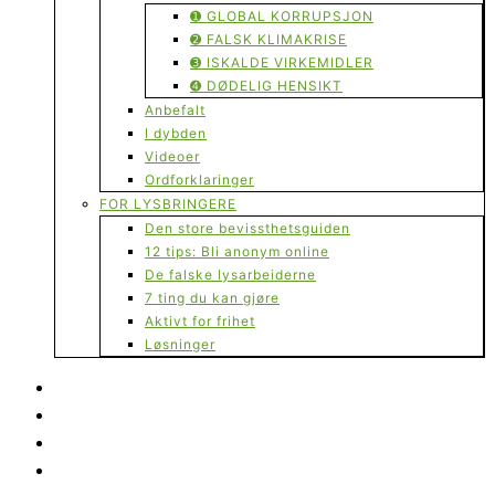
➊ GLOBAL KORRUPSJON
➋ FALSK KLIMAKRISE
➌ ISKALDE VIRKEMIDLER
➍ DØDELIG HENSIKT
Anbefalt
I dybden
Videoer
Ordforklaringer
FOR LYSBRINGERE
Den store bevissthetsguiden
12 tips: Bli anonym online
De falske lysarbeiderne
7 ting du kan gjøre
Aktivt for frihet
Løsninger