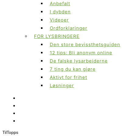
Anbefalt
I dybden
Videoer
Ordforklaringer
FOR LYSBRINGERE
Den store bevissthetsguiden
12 tips: Bli anonym online
De falske lysarbeiderne
7 ting du kan gjøre
Aktivt for frihet
Løsninger
Til
Topps