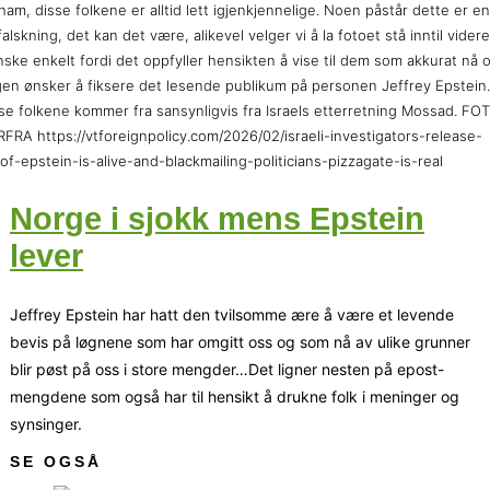
ham, disse folkene er alltid lett igjenkjennelige. Noen påstår dette er en
falskning, det kan det være, alikevel velger vi å la fotoet stå inntil videre
ske enkelt fordi det oppfyller hensikten å vise til dem som akkurat nå 
en ønsker å fiksere det lesende publikum på personen Jeffrey Epstein.
se folkene kommer fra sansynligvis fra Israels etterretning Mossad. FO
FRA https://vtforeignpolicy.com/2026/02/israeli-investigators-release-
of-epstein-is-alive-and-blackmailing-politicians-pizzagate-is-real
Norge i sjokk mens Epstein
lever
Jeffrey Epstein har hatt den tvilsomme ære å være et levende
bevis på løgnene som har omgitt oss og som nå av ulike grunner
blir pøst på oss i store mengder…Det ligner nesten på epost-
mengdene som også har til hensikt å drukne folk i meninger og
synsinger.
SE OGSÅ