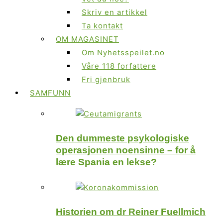
Skriv en artikkel
Ta kontakt
OM MAGASINET
Om Nyhetsspeilet.no
Våre 118 forfattere
Fri gjenbruk
SAMFUNN
Den dummeste psykologiske
operasjonen noensinne – for å
lære Spania en lekse?
Historien om dr Reiner Fuellmich