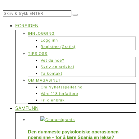
FORSIDEN
INNLOGGING
Logg inn
Registrer (Gratis)
TIPS OSS
Vet du noe?
Skriv en artikkel
Ta kontakt
OM MAGASINET
Om Nyhetsspeilet.no
Våre 118 forfattere
Fri gjenbruk
SAMFUNN
Den dummeste psykologiske operasjonen
noensinne – for å lære Spania en lekse?