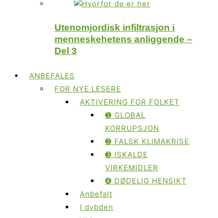
Utenomjordisk infiltrasjon i
menneskehetens anliggende –
Del 3
ANBEFALES
FOR NYE LESERE
AKTIVERING FOR FOLKET
➊ GLOBAL
KORRUPSJON
➋ FALSK KLIMAKRISE
➌ ISKALDE
VIRKEMIDLER
➍ DØDELIG HENSIKT
Anbefalt
I dybden