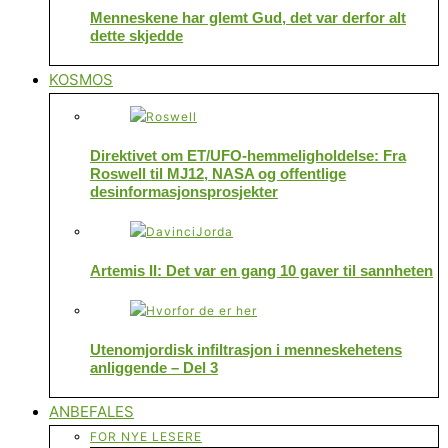
Menneskene har glemt Gud, det var derfor alt
dette skjedde
KOSMOS
Direktivet om ET/UFO-hemmeligholdelse: Fra
Roswell til MJ12, NASA og offentlige
desinformasjonsprosjekter
Artemis II: Det var en gang 10 gaver til sannheten
Utenomjordisk infiltrasjon i menneskehetens
anliggende – Del 3
ANBEFALES
FOR NYE LESERE