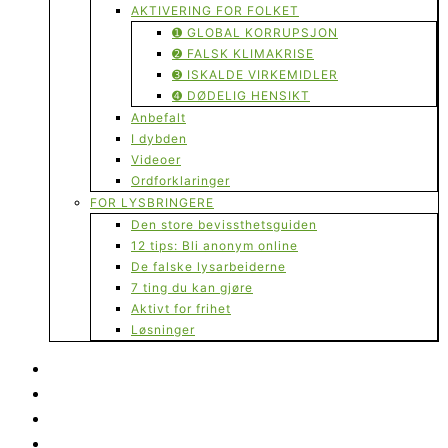
AKTIVERING FOR FOLKET
➊ GLOBAL KORRUPSJON
➋ FALSK KLIMAKRISE
➌ ISKALDE VIRKEMIDLER
➍ DØDELIG HENSIKT
Anbefalt
I dybden
Videoer
Ordforklaringer
FOR LYSBRINGERE
Den store bevissthetsguiden
12 tips: Bli anonym online
De falske lysarbeiderne
7 ting du kan gjøre
Aktivt for frihet
Løsninger