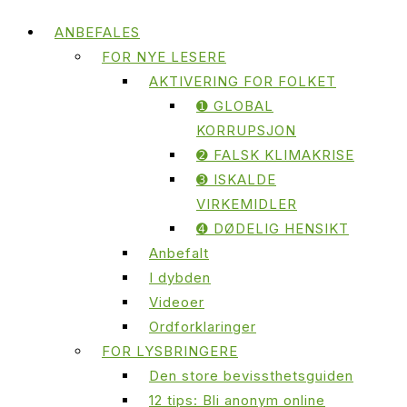
ANBEFALES
FOR NYE LESERE
AKTIVERING FOR FOLKET
➊ GLOBAL
KORRUPSJON
➋ FALSK KLIMAKRISE
➌ ISKALDE
VIRKEMIDLER
➍ DØDELIG HENSIKT
Anbefalt
I dybden
Videoer
Ordforklaringer
FOR LYSBRINGERE
Den store bevissthetsguiden
12 tips: Bli anonym online