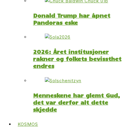
Donald Trump har åpnet
Pandoras eske
2026: Året institusjoner
rakner og folkets bevissthet
endres
Menneskene har glemt Gud,
det var derfor alt dette
skjedde
KOSMOS