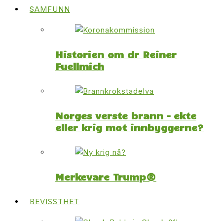
SAMFUNN
Historien om dr Reiner
Fuellmich
Norges verste brann – ekte
eller krig mot innbyggerne?
Merkevare Trump®
BEVISSTHET