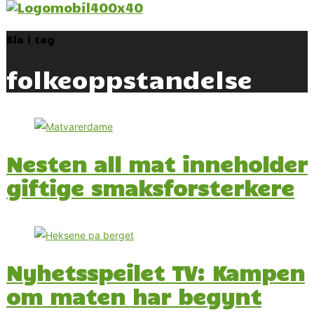
Bla i tag
folkeoppstandelse
Nesten all mat inneholder
giftige smaksforsterkere
Nyhetsspeilet TV: Kampen
om maten har begynt