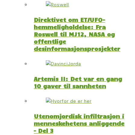
Direktivet om ET/UFO-
hemmeligholdelse: Fra
Roswell til MJ12, NASA og
offentlige
desinformasjonsprosjekter
Artemis II: Det var en gang
10 gaver til sannheten
Utenomjordisk infiltrasjon i
menneskehetens anliggende
– Del 3