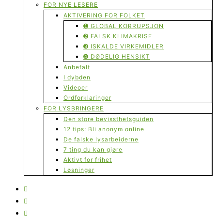
FOR NYE LESERE
AKTIVERING FOR FOLKET
➊ GLOBAL KORRUPSJON
➋ FALSK KLIMAKRISE
➌ ISKALDE VIRKEMIDLER
➍ DØDELIG HENSIKT
Anbefalt
I dybden
Videoer
Ordforklaringer
FOR LYSBRINGERE
Den store bevissthetsguiden
12 tips: Bli anonym online
De falske lysarbeiderne
7 ting du kan gjøre
Aktivt for frihet
Løsninger