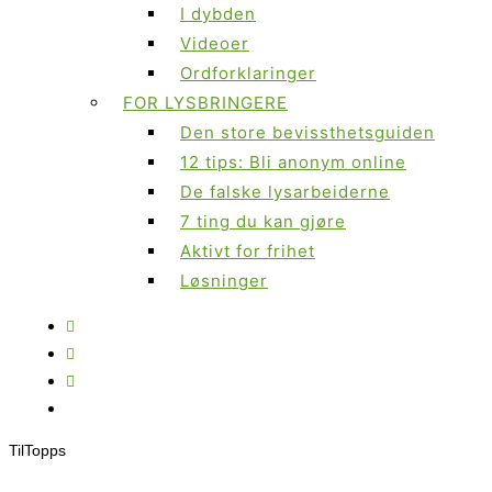
I dybden
Videoer
Ordforklaringer
FOR LYSBRINGERE
Den store bevissthetsguiden
12 tips: Bli anonym online
De falske lysarbeiderne
7 ting du kan gjøre
Aktivt for frihet
Løsninger
Til
Topps