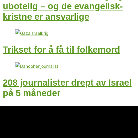
ubotelig – og de evangelisk-
kristne er ansvarlige
Trikset for å få til folkemord
208 journalister drept av Israel
på 5 måneder