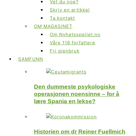
Vet du noe?
Skriv en artikkel
Ta kontakt
OM MAGASINET
Om Nyhetsspeilet.no
Våre 118 forfattere
Fri gjenbruk
SAMFUNN
Den dummeste psykologiske
operasjonen noensinne – for å
lære Spania en lekse?
Historien om dr Reiner Fuellmich