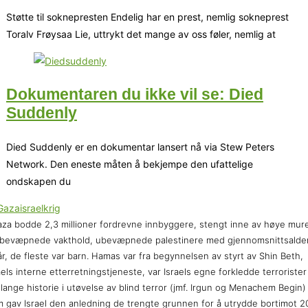
Støtte til soknepresten Endelig har en prest, nemlig sokneprest
Toralv Frøysaa Lie, uttrykt det mange av oss føler, nemlig at
Dokumentaren du ikke vil se: Died
Suddenly
Died Suddenly er en dokumentar lansert nå via Stew Peters
Network. Den eneste måten å bekjempe den ufattelige
ondskapen du
aza bodde 2,3 millioner fordrevne innbyggere, stengt inne av høye mur
bevæpnede vakthold, ubevæpnede palestinere med gjennomsnittsalde
år, de fleste var barn. Hamas var fra begynnelsen av styrt av Shin Beth,
aels interne etterretningstjeneste, var Israels egne forkledde terrorister 
 lange historie i utøvelse av blind terror (jmf. Irgun og Menachem Begin)
 gav Israel den anledning de trengte grunnen for å utrydde bortimot 2