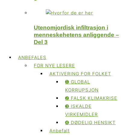
Utenomjordisk infiltrasjon i
menneskehetens anliggende –
Del 3
ANBEFALES
FOR NYE LESERE
AKTIVERING FOR FOLKET
➊ GLOBAL
KORRUPSJON
➋ FALSK KLIMAKRISE
➌ ISKALDE
VIRKEMIDLER
➍ DØDELIG HENSIKT
Anbefalt