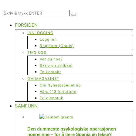
FORSIDEN
INNLOGGING
Logg inn
Registrer (Gratis)
TIPS OSS
Vet du noe?
Skriv en artikkel
Ta kontakt
OM MAGASINET
Om Nyhetsspeilet.no
Våre 118 forfattere
Fri gjenbruk
SAMFUNN
Den dummeste psykologiske operasjonen
noensinne – for å lære Spania en lekse?