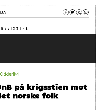
LES
 BEVISSTHET
l
DnB på krigsstien mot
det norske folk