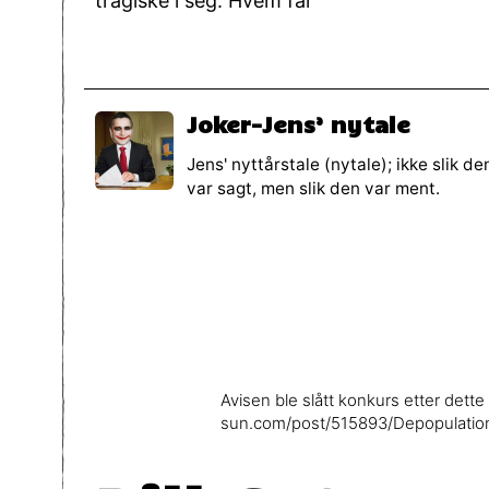
tragiske i seg. Hvem får
Joker-Jens’ nytale
Jens' nyttårstale (nytale); ikke slik de
var sagt, men slik den var ment.
Avisen ble slått konkurs etter dette
sun.com/post/515893/Depopulation