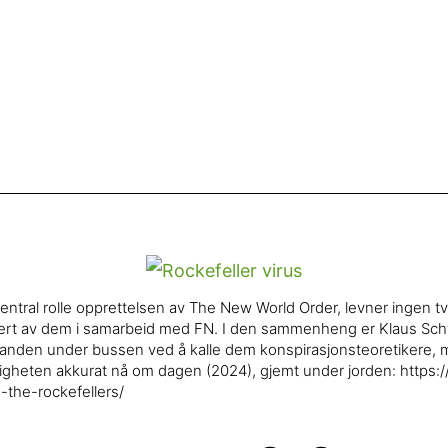
entral rolle opprettelsen av The New World Order, levner ingen tvil
egissert av dem i samarbeid med FN. I den sammenheng er Klaus Sc
tanden under bussen ved å kalle dem konspirasjonsteoretikere, m
ntligheten akkurat nå om dagen (2024), gjemt under jorden: https
-the-rockefellers/