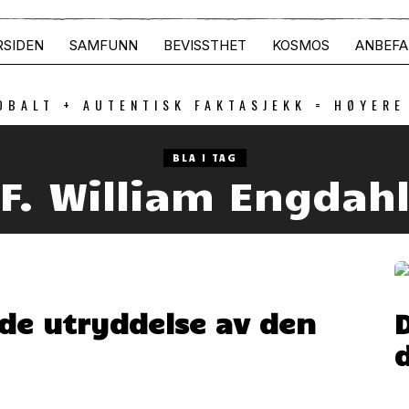
RSIDEN
SAMFUNN
BEVISSTHET
KOSMOS
ANBEFA
OBALT + AUTENTISK FAKTASJEKK = HØYERE
BLA I TAG
F. William Engdah
lede utryddelse av den