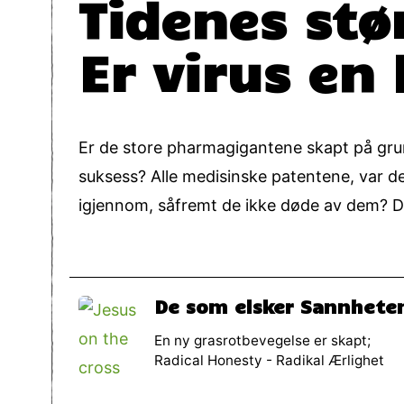
Tidenes stø
Er virus en 
Er de store pharmagigantene skapt på grunn
suksess? Alle medisinske patentene, var d
igjennom, såfremt de ikke døde av dem? D
De som elsker Sannhete
En ny grasrotbevegelse er skapt;
Radical Honesty - Radikal Ærlighet