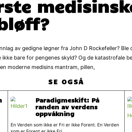
rste medisinsk
bløff?
lag av gedigne løgner fra John D Rockefeller? Ble det
e ikke bare for pengenes skyld? Og de katastrofale b
en moderne medisins mantram, pillen,
SE OGSÅ
n
Paradigmeskift: På
randen av verdens
oppvåkning
En Verden som ikke er Fri er ikke Forent. En Verden
som er Forent er ikke Fri.