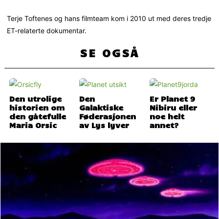
Terje Toftenes og hans filmteam kom i 2010 ut med deres tredje
ET-relaterte dokumentar.
SE OGSÅ
Den utrolige
Den
Er Planet 9
historien om
Galaktiske
Nibiru eller
den gåtefulle
Føderasjonen
noe helt
Maria Orsic
av Lys lyver
annet?