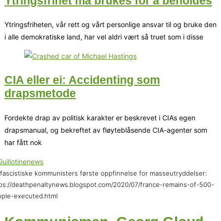
Ytringsfrihet må brukes for å beholdes
Ytringsfriheten, vår rett og vårt personlige ansvar til og bruke den
i alle demokratiske land, har vel aldri vært så truet som i disse
CIA eller ei: Accidenting som
drapsmetode
Fordekte drap av politisk karakter er beskrevet i CIAs egen
drapsmanual, og bekreftet av fløyteblåsende CIA-agenter som
har fått nok
fascistiske kommunisters første oppfinnelse for masseutryddelser:
ps://deathpenaltynews.blogspot.com/2020/07/france-remains-of-500-
ple-executed.html