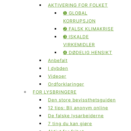
AKTIVERING FOR FOLKET
➊ GLOBAL
KORRUPSJON
➋ FALSK KLIMAKRISE
➌ ISKALDE
VIRKEMIDLER
➍ DØDELIG HENSIKT
Anbefalt
I dybden
Videoer
Ordforklaringer
FOR LYSBRINGERE
Den store bevissthetsguiden
12 tips: Bli anonym online
De falske lysarbeiderne
7 ting du kan gjøre