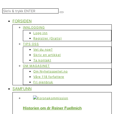
FORSIDEN
INNLOGGING
Logg inn
Registrer (Gratis)
TIPS OSS
Vet du noe?
Skriv en artikkel
Ta kontakt
OM MAGASINET
Om Nyhetsspeilet.no
Våre 118 forfattere
Fri gjenbruk
SAMFUNN
Historien om dr Reiner Fuellmich