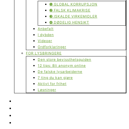
➊ GLOBAL KORRUPSJON
➋ FALSK KLIMAKRISE
➌ ISKALDE VIRKEMIDLER
➍ DØDELIG HENSIKT
Anbefalt
I dybden
Videoer
Ordforklaringer
FOR LYSBRINGERE
Den store bevissthetsguiden
12 tips: Bli anonym online
De falske lysarbeiderne
7 ting du kan gjøre
Aktivt for frihet
Løsninger