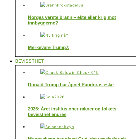
Norges verste brann – ekte eller krig mot
innbyggerne?
Merkevare Trump®
BEVISSTHET
Donald Trump har åpnet Pandoras eske
2026: Året institusjoner rakner og folkets
bevissthet endres
Menneskene har glemt Gud, det var derfor alt