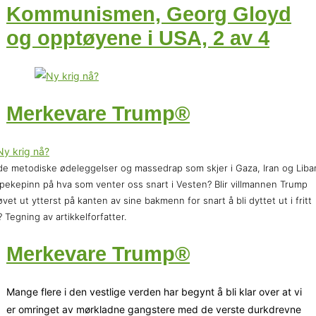
Kommunismen, Georg Gloyd
og opptøyene i USA, 2 av 4
Merkevare Trump®
de metodiske ødeleggelser og massedrap som skjer i Gaza, Iran og Lib
pekepinn på hva som venter oss snart i Vesten? Blir villmannen Trump
øvet ut ytterst på kanten av sine bakmenn for snart å bli dyttet ut i fritt
l? Tegning av artikkelforfatter.
Merkevare Trump®
Mange flere i den vestlige verden har begynt å bli klar over at vi
er omringet av mørkladne gangstere med de verste durkdrevne