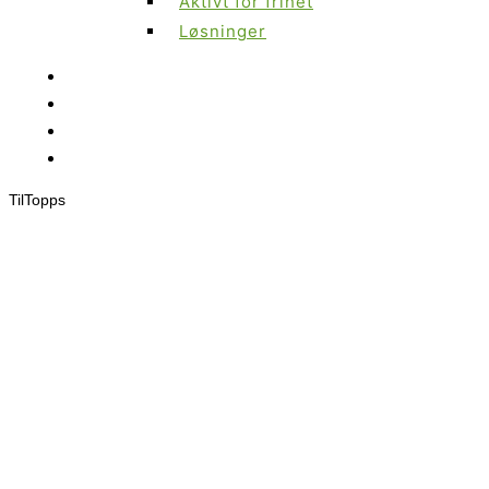
Aktivt for frihet
Løsninger
Til
Topps