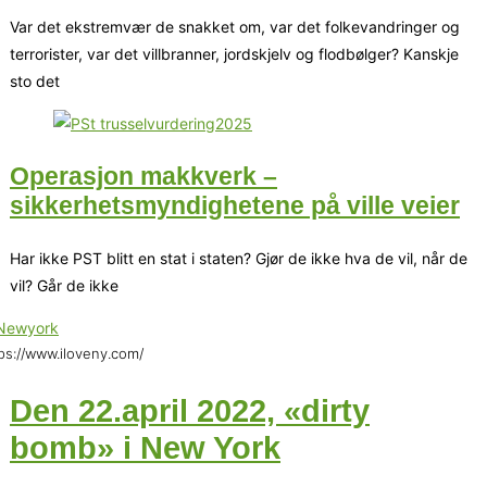
Var det ekstremvær de snakket om, var det folkevandringer og
terrorister, var det villbranner, jordskjelv og flodbølger? Kanskje
sto det
Operasjon makkverk –
sikkerhetsmyndighetene på ville veier
Har ikke PST blitt en stat i staten? Gjør de ikke hva de vil, når de
vil? Går de ikke
ps://www.iloveny.com/
Den 22.april 2022, «dirty
bomb» i New York