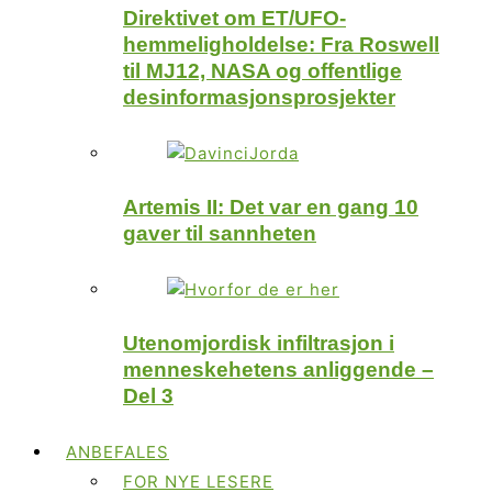
Direktivet om ET/UFO-
hemmeligholdelse: Fra Roswell
til MJ12, NASA og offentlige
desinformasjonsprosjekter
Artemis II: Det var en gang 10
gaver til sannheten
Utenomjordisk infiltrasjon i
menneskehetens anliggende –
Del 3
ANBEFALES
FOR NYE LESERE