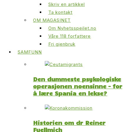
Skriv en artikkel
Ta kontakt
OM MAGASINET
Om Nyhetsspeilet.no
Våre 118 forfattere
Fri gjenbruk
SAMFUNN
Den dummeste psykologiske
operasjonen noensinne – for
å lære Spania en lekse?
Historien om dr Reiner
Fuellmich