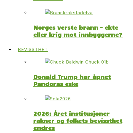
Norges verste brann – ekte
eller krig mot innbyggerne?
BEVISSTHET
Donald Trump har åpnet
Pandoras eske
2026: Året institusjoner
rakner og folkets bevissthet
endres