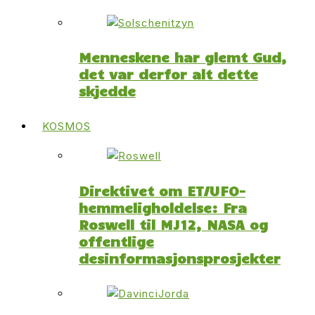
Menneskene har glemt Gud,
det var derfor alt dette
skjedde
KOSMOS
Direktivet om ET/UFO-
hemmeligholdelse: Fra
Roswell til MJ12, NASA og
offentlige
desinformasjonsprosjekter