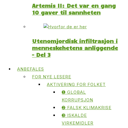
Artemis II: Det var en gang
10 gaver til sannheten
Utenomjordisk infiltrasjon i
menneskehetens anliggende
– Del 3
ANBEFALES
FOR NYE LESERE
AKTIVERING FOR FOLKET
➊ GLOBAL
KORRUPSJON
➋ FALSK KLIMAKRISE
➌ ISKALDE
VIRKEMIDLER