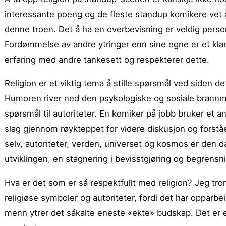
interessante poeng og de fleste standup komikere vet å 
denne troen. Det å ha en overbevisning er veldig person
Fordømmelse av andre ytringer enn sine egne er et klart
erfaring med andre tankesett og respekterer dette.
Religion er et viktig tema å stille spørsmål ved siden det 
Humoren river ned den psykologiske og sosiale brannmuren
spørsmål til autoriteter. En komiker på jobb bruker et 
slag gjennom røykteppet for videre diskusjon og forstå
selv, autoriteter, verden, universet og kosmos er den dage
utviklingen, en stagnering i bevisstgjøring og begrensni
Hva er det som er så respektfullt med religion? Jeg tr
religiøse symboler og autoriteter, fordi det har oppar
menn ytrer det såkalte eneste «ekte» budskap. Det er e