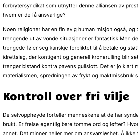
forbrytersyndikat som utnytter denne alliansen av prester
hvem er de få ansvarlige?
Noen religioner har en fin evig human misjon også, og 
trengende ut av vonde situasjoner er fantastisk Men det
trengede føler seg kanskje forpliktet til å betale og 
idrettslag, der kontigent og generell kronerulling blir s
trenger bistand kontra pavens gullslott. Det er jo klart
materialismen, spredningen av frykt og maktmissbruk st
Kontroll over fri vilje
De selvopphøyde forteller menneskene at de har syndet, o
brukt. Er frelse egentlig bare tomme ord og løfter? H
annet. Det minner heller mer om ansvarsløshet. Å ikke t