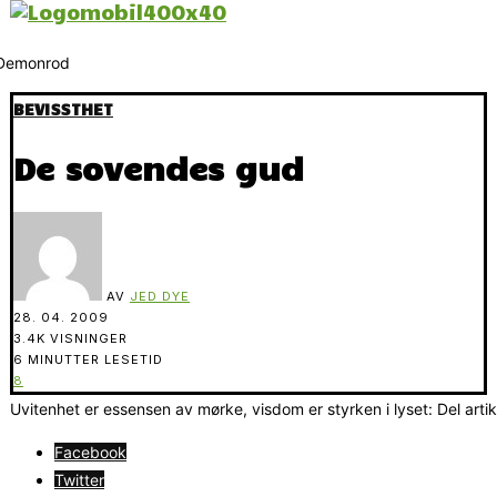
BEVISSTHET
De sovendes gud
AV
JED DYE
28. 04. 2009
3.4K VISNINGER
6 MINUTTER LESETID
8
Uvitenhet er essensen av mørke, visdom er styrken i lyset: Del arti
Facebook
Twitter