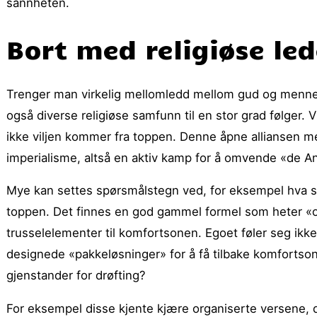
sannheten.
Bort med religiøse le
Trenger man virkelig mellomledd mellom gud og mennes
også diverse religiøse samfunn til en stor grad følger. V
ikke viljen kommer fra toppen. Denne åpne alliansen mell
imperialisme, altså en aktiv kamp for å omvende «de A
Mye kan settes spørsmålstegn ved, for eksempel hva 
toppen. Det finnes en god gammel formel som heter «ord
trusselelementer til komfortsonen. Egoet føler seg ikke
designede «pakkeløsninger» for å få tilbake komfortsone
gjenstander for drøfting?
For eksempel disse kjente kjære organiserte versene, d