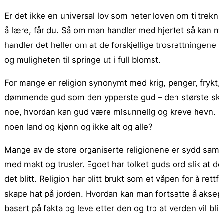
Er det ikke en universal lov som heter loven om tiltrekn
å lære, får du. Så om man handler med hjertet så ka
handler det heller om at de forskjellige trosrettningene ø
og muligheten til springe ut i full blomst.
For mange er religion synonymt med krig, penger, fryk
dømmende gud som den ypperste gud – den største ska
noe, hvordan kan gud være misunnelig og kreve hevn. 
noen land og kjønn og ikke alt og alle?
Mange av de store organiserte religionene er sydd samme
med makt og trusler. Egoet har tolket guds ord slik at d
det blitt. Religion har blitt brukt som et våpen for å ret
skape hat på jorden. Hvordan kan man fortsette å aksep
basert på fakta og leve etter den og tro at verden vil b