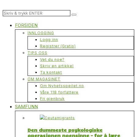
FORSIDEN
INNLOGGING
Logg inn
Registrer (Gratis)
TIPS OSS
Vet du noe?
Skriv en artikkel
Ta kontakt
OM MAGASINET
Om Nyhetsspeilet.no
Våre 118 forfattere
Fri gjenbruk
SAMFUNN
Den dummeste psykologiske
operasjonen noensinne – for å lære