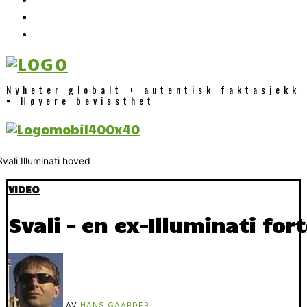
Nyheter globalt + autentisk faktasjekk
= Høyere bevissthet
VIDEO
Svali – en ex-Illuminati fort
AV
HANS GAARDER