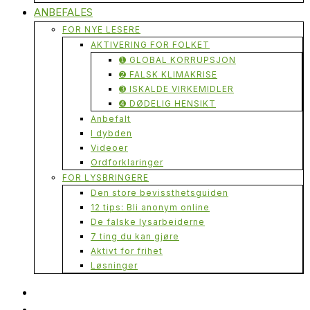
ANBEFALES
FOR NYE LESERE
AKTIVERING FOR FOLKET
➊ GLOBAL KORRUPSJON
➋ FALSK KLIMAKRISE
➌ ISKALDE VIRKEMIDLER
➍ DØDELIG HENSIKT
Anbefalt
I dybden
Videoer
Ordforklaringer
FOR LYSBRINGERE
Den store bevissthetsguiden
12 tips: Bli anonym online
De falske lysarbeiderne
7 ting du kan gjøre
Aktivt for frihet
Løsninger