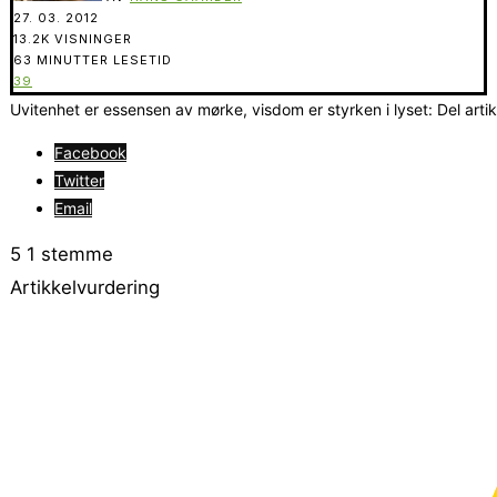
27. 03. 2012
13.2K VISNINGER
63 MINUTTER LESETID
39
Uvitenhet er essensen av mørke, visdom er styrken i lyset: Del arti
Facebook
Twitter
Email
5
1
stemme
Artikkelvurdering