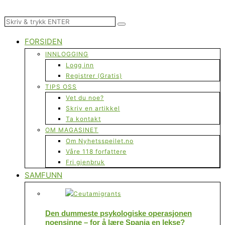
FORSIDEN
INNLOGGING
Logg inn
Registrer (Gratis)
TIPS OSS
Vet du noe?
Skriv en artikkel
Ta kontakt
OM MAGASINET
Om Nyhetsspeilet.no
Våre 118 forfattere
Fri gjenbruk
SAMFUNN
Den dummeste psykologiske operasjonen
noensinne – for å lære Spania en lekse?