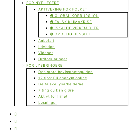
FOR NYE LESERE
AKTIVERING FOR FOLKET
➊ GLOBAL KORRUPSJON
➋ FALSK KLIMAKRISE
➌ ISKALDE VIRKEMIDLER
➍ DØDELIG HENSIKT
Anbefalt
I dybden
Videoer
Ordforklaringer
FOR LYSBRINGERE
Den store bevissthetsguiden
12 tips: Bli anonym online
De falske lysarbeiderne
7 ting du kan gjøre
Aktivt for frihet
Løsninger