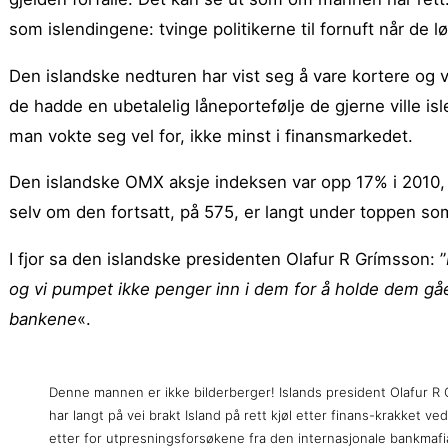
som islendingene: tvinge politikerne til fornuft når de 
Den islandske nedturen har vist seg å vare kortere og v
de hadde en ubetalelig låneportefølje de gjerne ville 
man vokte seg vel for, ikke minst i finansmarkedet.
Den islandske OMX aksje indeksen var opp 17% i 2010, 
selv om den fortsatt, på 575, er langt under toppen som 
I fjor sa den islandske presidenten Olafur R Grímsson: ”
og vi pumpet ikke penger inn i dem for å holde dem gåe
bankene
«.
Denne mannen er ikke bilderberger! Islands president Olafur R
har langt på vei brakt Island på rett kjøl etter finans-krakket ved
etter for utpresningsforsøkene fra den internasjonale bankmaf