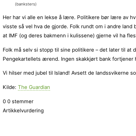
(banksters)
Her har vi alle en lekse å lære. Politikere bør lære av h
visste så vel hva de gjorde. Folk rundt om i andre land b
at IMF (og deres bakmenn i kulissene) gjerne vil ha flest
Folk må selv si stopp til sine politikere – det later til at
Pengekartellets ærend. Ingen skakkjørt bank fortjener hj
Vi hilser med jubel til Island! Avsett de landssvikerne 
Kilde:
The Guardian
0
0
stemmer
Artikkelvurdering