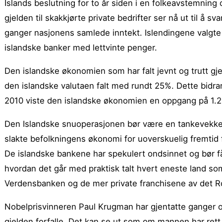
Islands beslutning for to år siden i en folkeavstemning 
gjelden til skakkjørte private bedrifter ser nå ut til å 
ganger nasjonens samlede inntekt. Islendingene valgte
islandske banker med lettvinte penger.
Den islandske økonomien som har falt jevnt og trutt gj
den islandske valutaen falt med rundt 25%. Dette bidrar
2010 viste den islandske økonomien en oppgang på 1.
Den Islandske snuoperasjonen bør være en tankevekker
slakte befolkningens økonomi for uoverskuelig fremtid 
De islandske bankene har spekulert ondsinnet og bør f
hvordan det går med praktisk talt hvert eneste land som
Verdensbanken og de mer private franchisene av det R
Nobelprisvinneren Paul Krugman har gjentatte ganger opp
gjelden forfalle. Det kan se ut som om mannen har rett.