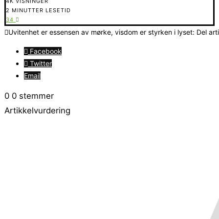
4K VISNINGER
2 MINUTTER LESETID
34
Uvitenhet er essensen av mørke, visdom er styrken i lyset: Del art
Facebook
Twitter
Email
0
0
stemmer
Artikkelvurdering