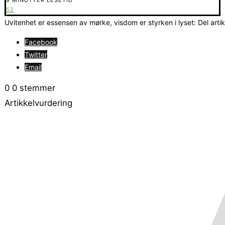
52
Uvitenhet er essensen av mørke, visdom er styrken i lyset: Del arti
Facebook
Twitter
Email
0
0
stemmer
Artikkelvurdering