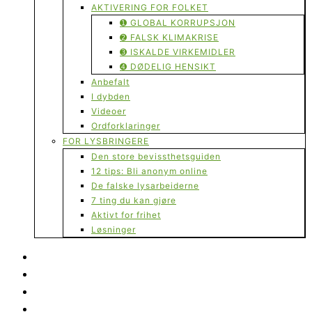
AKTIVERING FOR FOLKET
➊ GLOBAL KORRUPSJON
➋ FALSK KLIMAKRISE
➌ ISKALDE VIRKEMIDLER
➍ DØDELIG HENSIKT
Anbefalt
I dybden
Videoer
Ordforklaringer
FOR LYSBRINGERE
Den store bevissthetsguiden
12 tips: Bli anonym online
De falske lysarbeiderne
7 ting du kan gjøre
Aktivt for frihet
Løsninger