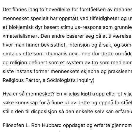
Det finnes idag to hovedleire for forståelsen av mennes
mennesket spesielt har oppstått ved tilfeldigheter og u
et biokjemisk dyr basert stimulus-respons som grunnl
«materialisme». Den andre baserer seg på at tilværelsen 
hvor man finner bevissthet, intensjon og årsak, og som 
omtales ofte som «humanisme». Innenfor dette området f
og religion definert som et system av tro som medlemme
siste instans former menneskets skjebne og praksisen
Religious Factor, a Sociologist’s Inquiry)
Hva er så mennesket? En viljeløs kjøttkropp eller et vil
søke kunnskap for å finne ut av dette og oppnå forståe
stille den til disposisjon så den enkelte selv kan erfare
Filosofen L. Ron Hubbard oppdaget og erfarte gjennom