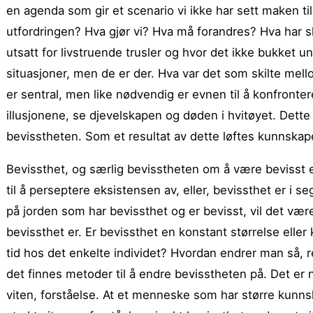
en agenda som gir et scenario vi ikke har sett maken ti
utfordringen? Hva gjør vi? Hva må forandres? Hva har s
utsatt for livstruende trusler og hvor det ikke bukket un
situasjoner, men de er der. Hva var det som skilte mello
er sentral, men like nødvendig er evnen til å konfronter
illusjonene, se djevelskapen og døden i hvitøyet. Dette m
bevisstheten. Som et resultat av dette løftes kunnskape
Bevissthet, og særlig bevisstheten om å være bevisst e
til å perseptere eksistensen av, eller, bevissthet er 
på jorden som har bevissthet og er bevisst, vil det vær
bevissthet er. Er bevissthet en konstant størrelse eller k
tid hos det enkelte individet? Hvordan endrer man så, 
det finnes metoder til å endre bevisstheten på. Det er
viten, forståelse. At et menneske som har større kunn