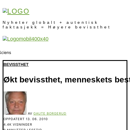
Nyheter globalt + autentisk
faktasjekk = Høyere bevissthet
BEVISSTHET
Økt bevissthet, menneskets bes
AV
GAUTE BORGERUD
OPPDATERT
13. 06. 2010
4.4K VISNINGER
9 MINUTTER LESETID