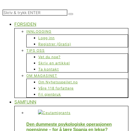
FORSIDEN
INNLOGGING
Logg inn
Registrer (Gratis)
TIPS OSS
Vet du noe?
Skriv en artikkel
Ta kontakt
OM MAGASINET
Om Nyhetsspeilet.no
Våre 118 forfattere
Fri gjenbruk
SAMFUNN
Den dummeste psykologiske operasjonen
noensinne – for å lære Spania en lekse?