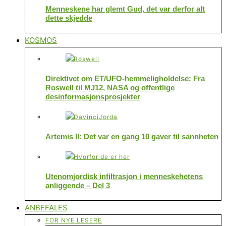
Menneskene har glemt Gud, det var derfor alt
dette skjedde
KOSMOS
Direktivet om ET/UFO-hemmeligholdelse: Fra
Roswell til MJ12, NASA og offentlige
desinformasjonsprosjekter
Artemis II: Det var en gang 10 gaver til sannheten
Utenomjordisk infiltrasjon i menneskehetens
anliggende – Del 3
ANBEFALES
FOR NYE LESERE