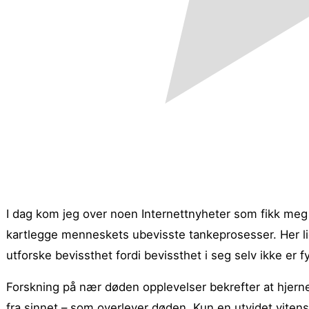
I dag kom jeg over noen Internettnyheter som fikk meg n
kartlegge menneskets ubevisste tankeprosesser. Her lig
utforske bevissthet fordi bevissthet i seg selv ikke er f
Forskning på nær døden opplevelser bekrefter at hjer
fra sinnet – som overlever døden. Kun en utvidet viten