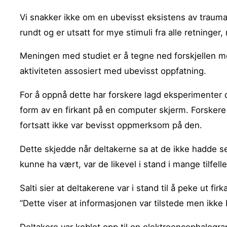
Vi snakker ikke om en ubevisst eksistens av trauma
rundt og er utsatt for mye stimuli fra alle retninger
Meningen med studiet er å tegne ned forskjellen mel
aktiviteten assosiert med ubevisst oppfatning.
For å oppnå dette har forskere lagd eksperimenter de
form av en firkant på en computer skjerm. Forskere 
fortsatt ikke var bevisst oppmerksom på den.
Dette skjedde når deltakerne sa at de ikke hadde set
kunne ha vært, var de likevel i stand i mange tilfel
Salti sier at deltakerene var i stand til å peke ut fi
”Dette viser at informasjonen var tilstede men ikke 
Deltakere var koblet opp til en elektroencephalogra