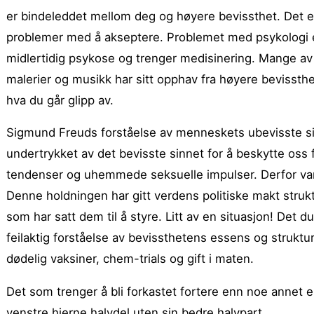
er bindeleddet mellom deg og høyere bevissthet. Det er 
problemer med å akseptere. Problemet med psykologi er
midlertidig psykose og trenger medisinering. Mange av v
malerier og musikk har sitt opphav fra høyere bevissthet.
hva du går glipp av.
Sigmund Freuds forståelse av menneskets ubevisste sinn
undertrykket av det bevisste sinnet for å beskytte oss fr
tendenser og uhemmede seksuelle impulser. Derfor var o
Denne holdningen har gitt verdens politiske makt stru
som har satt dem til å styre. Litt av en situasjon! Det d
feilaktig forståelse av bevissthetens essens og struktu
dødelig vaksiner, chem-trials og gift i maten.
Det som trenger å bli forkastet fortere enn noe annet
venstre hjerne halvdel uten sin bedre halvpart.