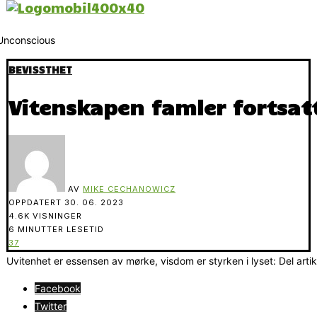
BEVISSTHET
Vitenskapen famler fortsat
AV
MIKE CECHANOWICZ
OPPDATERT
30. 06. 2023
4.6K VISNINGER
6 MINUTTER LESETID
37
Uvitenhet er essensen av mørke, visdom er styrken i lyset: Del arti
Facebook
Twitter