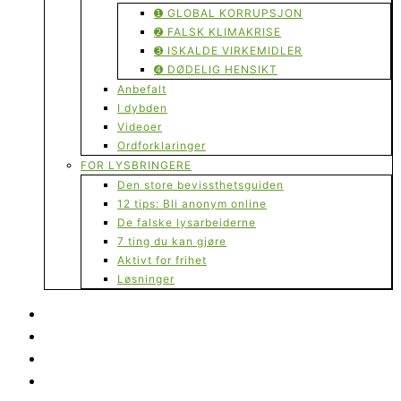
➊ GLOBAL KORRUPSJON
➋ FALSK KLIMAKRISE
➌ ISKALDE VIRKEMIDLER
➍ DØDELIG HENSIKT
Anbefalt
I dybden
Videoer
Ordforklaringer
FOR LYSBRINGERE
Den store bevissthetsguiden
12 tips: Bli anonym online
De falske lysarbeiderne
7 ting du kan gjøre
Aktivt for frihet
Løsninger