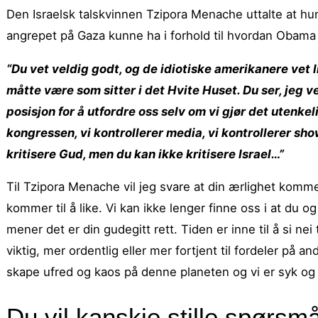
Den Israelsk talskvinnen Tzipora Menache uttalte at hu
angrepet på Gaza kunne ha i forhold til hvordan Obama a
“Du vet veldig godt, og de idiotiske amerikanere vet l
måtte være som sitter i det Hvite Huset. Du ser, jeg 
posisjon for å utfordre oss selv om vi gjør det utenke
kongressen, vi kontrollerer media, vi kontrollerer show
kritisere Gud, men du kan ikke kritisere Israel…”
Til Tzipora Menache vil jeg svare at din ærlighet komm
kommer til å like. Vi kan ikke lenger finne oss i at du o
mener det er din gudegitt rett. Tiden er inne til å si n
viktig, mer ordentlig eller mer fortjent til fordeler på
skape ufred og kaos på denne planeten og vi er syk og le
Du vil kanskje stille spørsmå