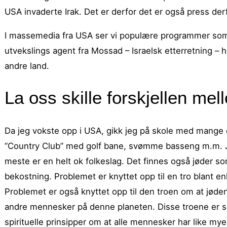
USA invaderte Irak. Det er derfor det er også press der
I massemedia fra USA ser vi populære programmer som
utvekslings agent fra Mossad – Israelsk etterretning – 
andre land.
La oss skille forskjellen me
Da jeg vokste opp i USA, gikk jeg på skole med mange el
”Country Club” med golf bane, svømme basseng m.m. J
meste er en helt ok folkeslag. Det finnes også jøder som e
bekostning. Problemet er knyttet opp til en tro blant enk
Problemet er også knyttet opp til den troen om at jøde
andre mennesker på denne planeten. Disse troene er sel
spirituelle prinsipper om at alle mennesker har like mye 