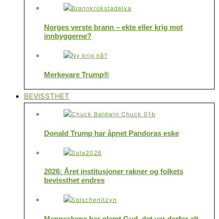
Norges verste brann – ekte eller krig mot
innbyggerne?
Merkevare Trump®
BEVISSTHET
Donald Trump har åpnet Pandoras eske
2026: Året institusjoner rakner og folkets
bevissthet endres
Menneskene har glemt Gud, det var derfor alt