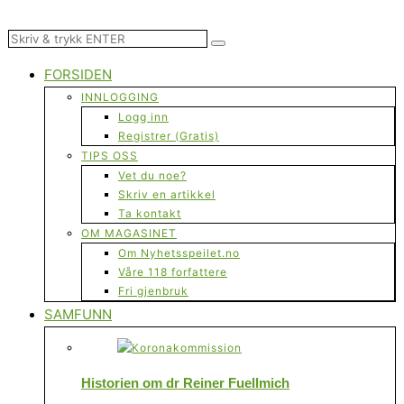
FORSIDEN
INNLOGGING
Logg inn
Registrer (Gratis)
TIPS OSS
Vet du noe?
Skriv en artikkel
Ta kontakt
OM MAGASINET
Om Nyhetsspeilet.no
Våre 118 forfattere
Fri gjenbruk
SAMFUNN
Historien om dr Reiner Fuellmich