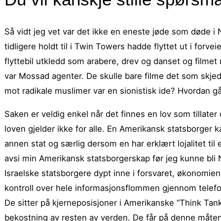
Så vidt jeg vet var det ikke en eneste jøde som døde 
tidligere holdt til i Twin Towers hadde flyttet ut i forv
flyttebil utkledd som arabere, drev og danset og filmet
var Mossad agenter. De skulle bare filme det som skjedd
mot radikale muslimer var en sionistisk ide? Hvordan g
Saken er veldig enkel når det finnes en lov som tillat
loven gjelder ikke for alle. En Amerikansk statsborger
annen stat og særlig dersom en har erklært lojalitet ti
avsi min Amerikansk statsborgerskap før jeg kunne bli N
Israelske statsborgere dypt inne i forsvaret, økonomien,
kontroll over hele informasjonsflommen gjennom telefon
De sitter på kjerneposisjoner i Amerikanske ”Think Tank
bekostning av resten av verden. De får på denne måten U