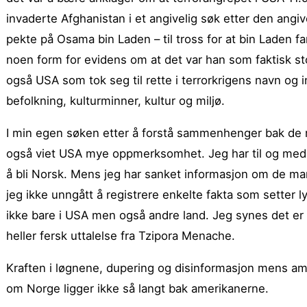
invaderte Afghanistan i et angivelig søk etter den angive
pekte på Osama bin Laden – til tross for at bin Laden f
noen form for evidens om at det var han som faktisk sto
også USA som tok seg til rette i terrorkrigens navn og i
befolkning, kulturminner, kultur og miljø.
I min egen søken etter å forstå sammenhenger bak de n
også viet USA mye oppmerksomhet. Jeg har til og med s
å bli Norsk. Mens jeg har sanket informasjon om de man
jeg ikke unngått å registrere enkelte fakta som setter 
ikke bare i USA men også andre land. Jeg synes det er p
heller fersk uttalelse fra Tzipora Menache.
Kraften i løgnene, dupering og disinformasjon mens amer
om Norge ligger ikke så langt bak amerikanerne.