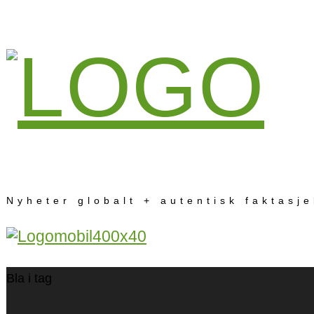
Nyheter globalt + autentisk faktasj
Bla i tag