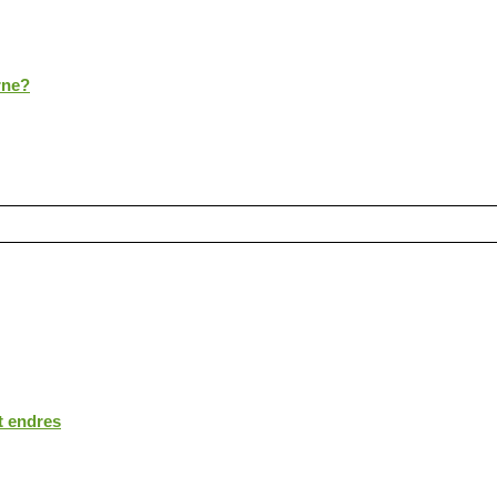
rne?
t endres