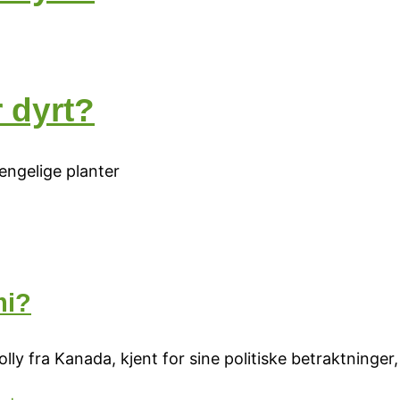
 dyrt?
jengelige planter
mi?
lly fra Kanada, kjent for sine politiske betraktninge