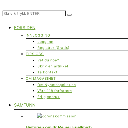
FORSIDEN
INNLOGGING
Logg inn
Registrer (Gratis)
TIPS OSS
Vet du noe?
Skriv en artikkel
Ta kontakt
OM MAGASINET
Om Nyhetsspeilet.no
Våre 118 forfattere
Fri gjenbruk
SAMFUNN
Historien om dr Reiner Fuellmich