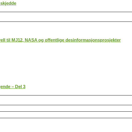
 skjedde
ll til MJ12, NASA og offentlige desinformasjonsprosjekter
gende – Del 3