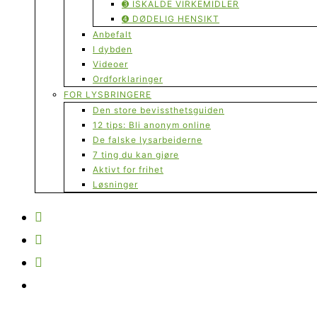
➌ ISKALDE VIRKEMIDLER
➍ DØDELIG HENSIKT
Anbefalt
I dybden
Videoer
Ordforklaringer
FOR LYSBRINGERE
Den store bevissthetsguiden
12 tips: Bli anonym online
De falske lysarbeiderne
7 ting du kan gjøre
Aktivt for frihet
Løsninger