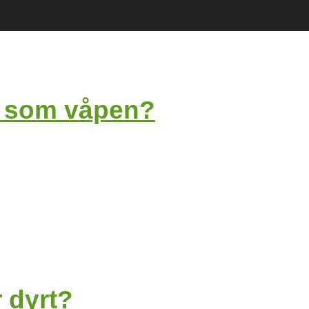
t som våpen?
 dyrt?