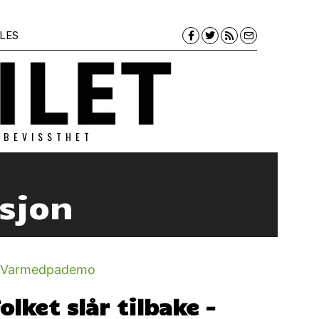
LES
 BEVISSTHET
sjon
olket slår tilbake –