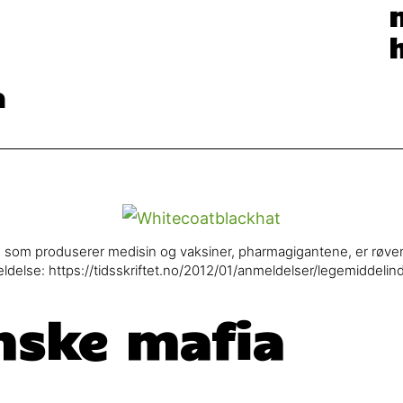
a
at de som produserer medisin og vaksiner, pharmagigantene, er røverk
nmeldelse: https://tidsskriftet.no/2012/01/anmeldelser/legemiddel
nske mafia