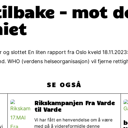
tilbake – mot 
iet
 og slottet En liten rapport fra Oslo kveld 18.11.20
nd. WHO (verdens helseorganisasjon) vil fjerne rettig
SE OGSÅ
Rikskampanjen Fra Varde
til Varde
Vi har fått en henvendelse om å være
b
med på å videreformidle denne
vi