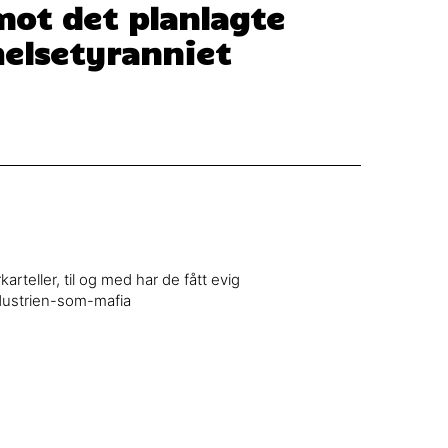
mot det planlagte
helsetyranniet
arteller, til og med har de fått evig
industrien-som-mafia