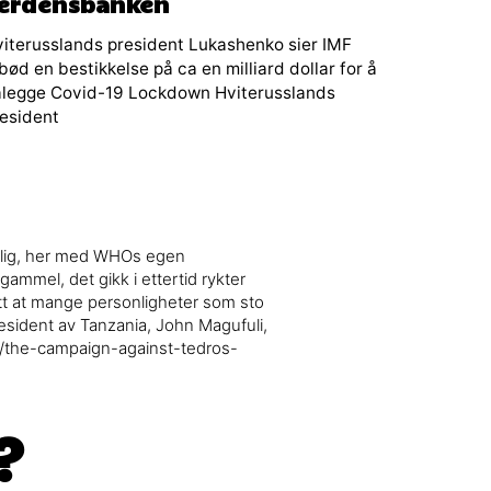
erdensbanken
iterusslands president Lukashenko sier IMF
lbød en bestikkelse på ca en milliard dollar for å
ålegge Covid-19 Lockdown Hviterusslands
esident
ennlig, her med WHOs egen
gammel, det gikk i ettertid rykter
t at mange personligheter som sto
resident av Tanzania, John Magufuli,
4/the-campaign-against-tedros-
?