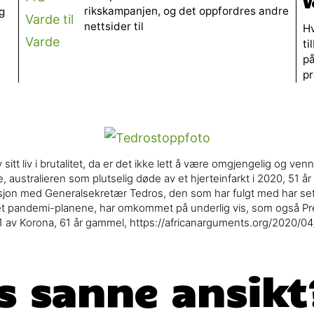
V
rikskampanjen, og det oppfordres andre
g
nettsider til
Hv
ti
p
pr
sitt liv i brutalitet, da er det ikke lett å være omgjengelig og v
, australieren som plutselig døde av et hjerteinfarkt i 2020, 51 år 
jon med Generalsekretær Tedros, den som har fulgt med har set
styrret pandemi-planene, har omkommet på underlig vis, som også P
1 av Korona, 61 år gammel, https://africanarguments.org/2020/0
s sanne ansikt