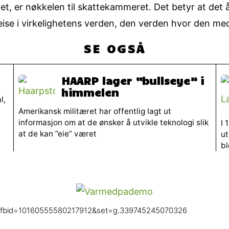
t, er nøkkelen til skattekammeret. Det betyr at det å
eise i virkelighetens verden, den verden hvor den me
SE OGSÅ
HAARP lager “bullseye” i
himmelen
l,
Amerikansk militæret har offentlig lagt ut
informasjon om at de ønsker å utvikle teknologi slik
I 
at de kan ”eie” været
ut
b
/?fbid=10160555580217912&set=g.339745245070326