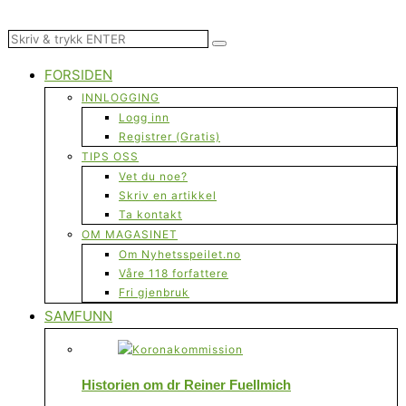
FORSIDEN
INNLOGGING
Logg inn
Registrer (Gratis)
TIPS OSS
Vet du noe?
Skriv en artikkel
Ta kontakt
OM MAGASINET
Om Nyhetsspeilet.no
Våre 118 forfattere
Fri gjenbruk
SAMFUNN
Historien om dr Reiner Fuellmich