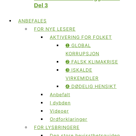
Del 3
ANBEFALES
FOR NYE LESERE
AKTIVERING FOR FOLKET
➊ GLOBAL
KORRUPSJON
➋ FALSK KLIMAKRISE
➌ ISKALDE
VIRKEMIDLER
➍ DØDELIG HENSIKT
Anbefalt
I dybden
Videoer
Ordforklaringer
FOR LYSBRINGERE
Den store bevissthetsguiden