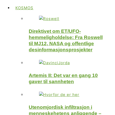
KOSMOS
Direktivet om ET/UFO-
hemmeligholdelse: Fra Roswell
til MJ12, NASA og offentlige
desinformasjonsprosjekter
Artemis II: Det var en gang 10
gaver til sannheten
Utenomjordisk infiltrasjon i
menneskehetens anliggende –