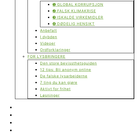
➊ GLOBAL KORRUPSJON
➋ FALSK KLIMAKRISE
➌ ISKALDE VIRKEMIDLER
➍ DØDELIG HENSIKT
Anbefalt
I dybden
Videoer
Ordforklaringer
FOR LYSBRINGERE
Den store bevissthetsguiden
12 tips: Bli anonym online
De falske lysarbeiderne
7 ting du kan gjøre
Aktivt for frihet
Løsninger