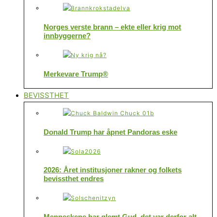
Norges verste brann – ekte eller krig mot
innbyggerne?
Merkevare Trump®
BEVISSTHET
Donald Trump har åpnet Pandoras eske
2026: Året institusjoner rakner og folkets
bevissthet endres
Menneskene har glemt Gud, det var derfor alt