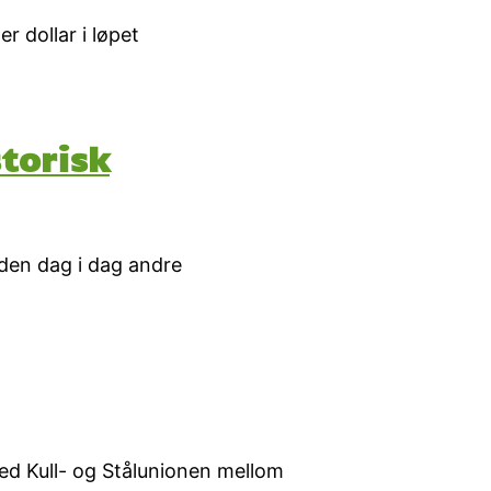
 dollar i løpet
torisk
 den dag i dag andre
med Kull- og Stålunionen mellom