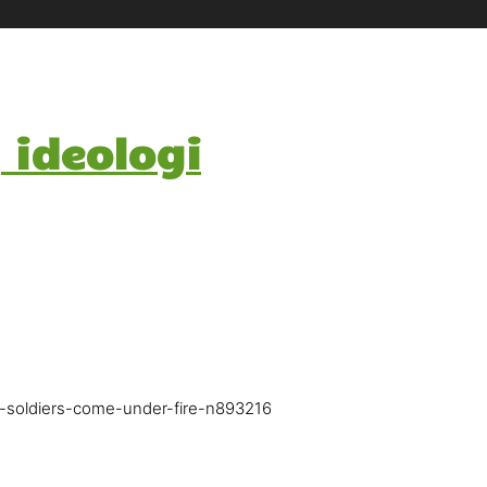
 ideologi
s-soldiers-come-under-fire-n893216