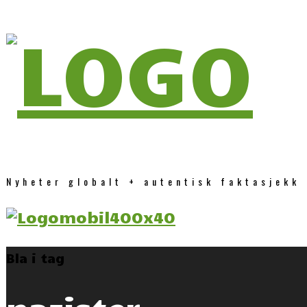
Nyheter globalt + autentisk faktasjekk
Bla i tag
nazister