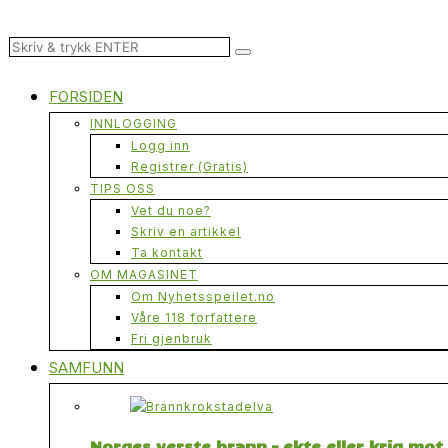
FORSIDEN
INNLOGGING
Logg inn
Registrer (Gratis)
TIPS OSS
Vet du noe?
Skriv en artikkel
Ta kontakt
OM MAGASINET
Om Nyhetsspeilet.no
Våre 118 forfattere
Fri gjenbruk
SAMFUNN
Norges verste brann – ekte eller krig mo