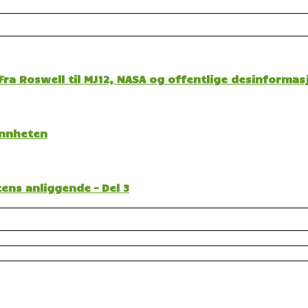
ra Roswell til MJ12, NASA og offentlige desinformas
sannheten
ens anliggende – Del 3