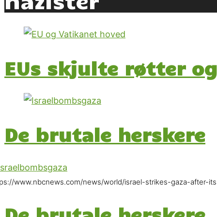
EUs skjulte røtter og
De brutale herskere
tps://www.nbcnews.com/news/world/israel-strikes-gaza-after-it
De brutale herskere