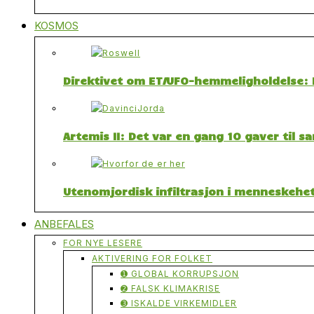
KOSMOS
Direktivet om ET/UFO-hemmeligholdelse: F
Artemis II: Det var en gang 10 gaver til 
Utenomjordisk infiltrasjon i menneskehet
ANBEFALES
FOR NYE LESERE
AKTIVERING FOR FOLKET
➊ GLOBAL KORRUPSJON
➋ FALSK KLIMAKRISE
➌ ISKALDE VIRKEMIDLER