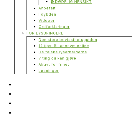
➍ DØDELIG HENSIKT
Anbefalt
I dybden
Videoer
Ordforklaringer
FOR LYSBRINGERE
Den store bevissthetsguiden
12 tips: Bli anonym online
De falske lysarbeiderne
7 ting du kan gjøre
Aktivt for frihet
Løsninger