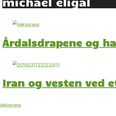
michael eligal
Årdalsdrapene og ha
Iran og vesten ved et