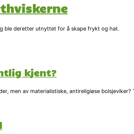
thviskerne
g ble deretter utnyttet for å skape frykt og hat.
ntlig kjent?
øder, men av materialistiske, antireligiøse bolsjevike
l