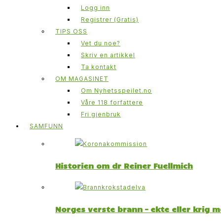
Logg inn
Registrer (Gratis)
TIPS OSS
Vet du noe?
Skriv en artikkel
Ta kontakt
OM MAGASINET
Om Nyhetsspeilet.no
Våre 118 forfattere
Fri gjenbruk
SAMFUNN
Historien om dr Reiner Fuellmich
Norges verste brann – ekte eller krig 