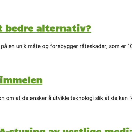
t bedre alternativ?
på en unik måte og forebygger råteskader, som er 10
 himmelen
on om at de ønsker å utvikle teknologi slik at de kan 
A-styring av vestlige medi