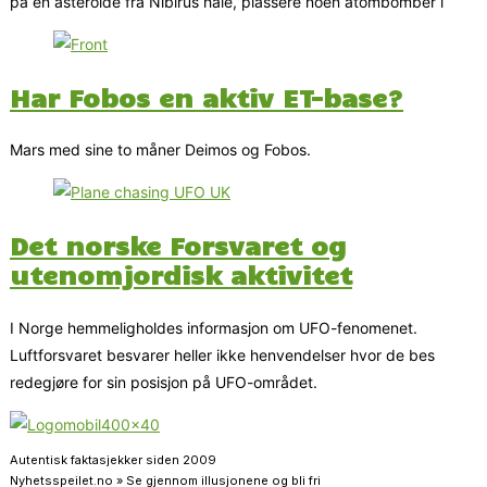
på en asteroide fra Nibirus hale, plassere noen atombomber i
Har Fobos en aktiv ET-base?
Mars med sine to måner Deimos og Fobos.
Det norske Forsvaret og
utenomjordisk aktivitet
I Norge hemmeligholdes informasjon om UFO-fenomenet.
Luftforsvaret besvarer heller ikke henvendelser hvor de bes
redegjøre for sin posisjon på UFO-området.
Autentisk faktasjekker siden 2009
Nyhetsspeilet.no » Se gjennom illusjonene og bli fri