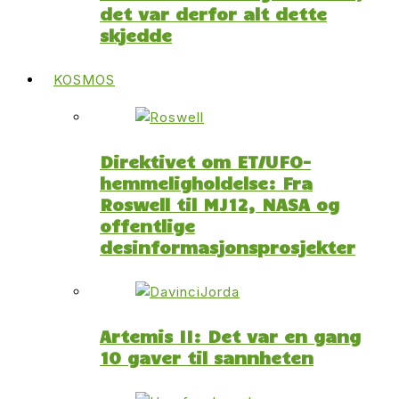
det var derfor alt dette
skjedde
KOSMOS
Direktivet om ET/UFO-
hemmeligholdelse: Fra
Roswell til MJ12, NASA og
offentlige
desinformasjonsprosjekter
Artemis II: Det var en gang
10 gaver til sannheten