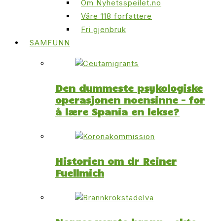
Om Nyhetsspeilet.no
Våre 118 forfattere
Fri gjenbruk
SAMFUNN
Den dummeste psykologiske
operasjonen noensinne – for
å lære Spania en lekse?
Historien om dr Reiner
Fuellmich