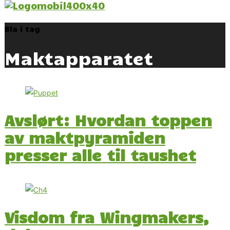
Bla i tag
Maktapparatet
Avslørt: Hvordan toppen
av maktpyramiden
presser alle til taushet
Visdom fra Wingmakers,