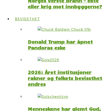
Norges verste brann – ekte
eller krig mot innbyggerne?
BEVISSTHET
Donald Trump har åpnet
Pandoras eske
2026: Året institusjoner
rakner og folkets bevissthet
endres
Menneskene har glemt Gud,