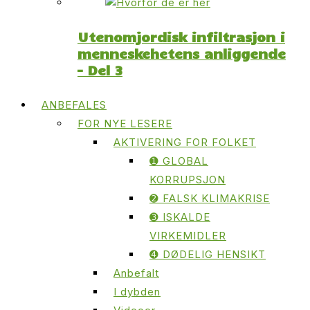
Utenomjordisk infiltrasjon i
menneskehetens anliggende
– Del 3
ANBEFALES
FOR NYE LESERE
AKTIVERING FOR FOLKET
➊ GLOBAL
KORRUPSJON
➋ FALSK KLIMAKRISE
➌ ISKALDE
VIRKEMIDLER
➍ DØDELIG HENSIKT
Anbefalt
I dybden