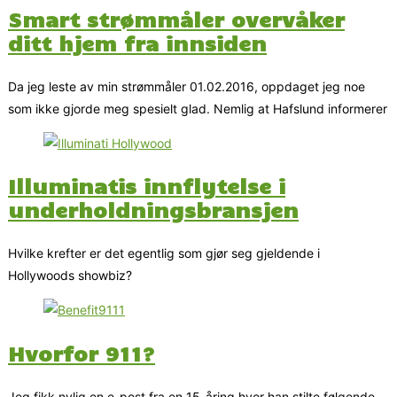
Smart strømmåler overvåker
ditt hjem fra innsiden
Da jeg leste av min strømmåler 01.02.2016, oppdaget jeg noe
som ikke gjorde meg spesielt glad. Nemlig at Hafslund informerer
Illuminatis innflytelse i
underholdningsbransjen
Hvilke krefter er det egentlig som gjør seg gjeldende i
Hollywoods showbiz?
Hvorfor 911?
Jeg fikk nylig en e-post fra en 15-åring hvor han stilte følgende