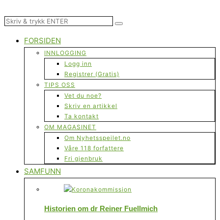
FORSIDEN
INNLOGGING
Logg inn
Registrer (Gratis)
TIPS OSS
Vet du noe?
Skriv en artikkel
Ta kontakt
OM MAGASINET
Om Nyhetsspeilet.no
Våre 118 forfattere
Fri gjenbruk
SAMFUNN
Historien om dr Reiner Fuellmich