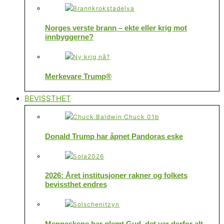
Norges verste brann – ekte eller krig mot
innbyggerne?
Merkevare Trump®
BEVISSTHET
Donald Trump har åpnet Pandoras eske
2026: Året institusjoner rakner og folkets
bevissthet endres
Menneskene har glemt Gud, det var derfor alt