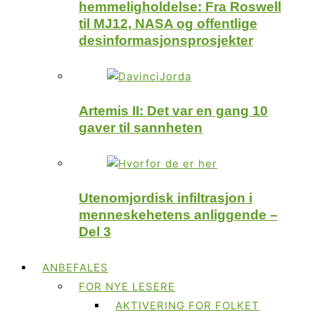
hemmeligholdelse: Fra Roswell
til MJ12, NASA og offentlige
desinformasjonsprosjekter
Artemis II: Det var en gang 10
gaver til sannheten
Utenomjordisk infiltrasjon i
menneskehetens anliggende –
Del 3
ANBEFALES
FOR NYE LESERE
AKTIVERING FOR FOLKET