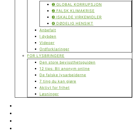
➊ GLOBAL KORRUPSJON
➋ FALSK KLIMAKRISE
➌ ISKALDE VIRKEMIDLER
➍ DØDELIG HENSIKT
Anbefalt
I dybden
Videoer
Ordforklaringer
FOR LYSBRINGERE
Den store bevissthetsguiden
12 tips: Bli anonym online
De falske lysarbeiderne
7 ting du kan gjøre
Aktivt for frihet
Løsninger