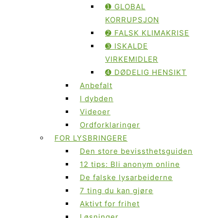
➊ GLOBAL
KORRUPSJON
➋ FALSK KLIMAKRISE
➌ ISKALDE
VIRKEMIDLER
➍ DØDELIG HENSIKT
Anbefalt
I dybden
Videoer
Ordforklaringer
FOR LYSBRINGERE
Den store bevissthetsguiden
12 tips: Bli anonym online
De falske lysarbeiderne
7 ting du kan gjøre
Aktivt for frihet
Løsninger