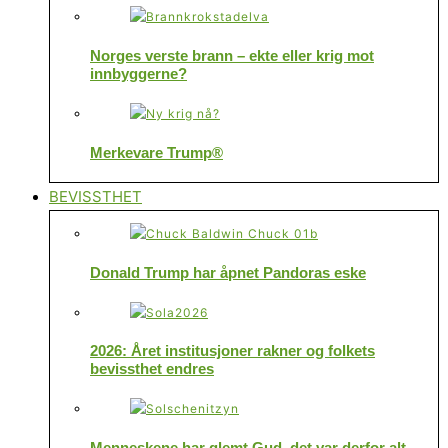
Norges verste brann – ekte eller krig mot
innbyggerne?
Merkevare Trump®
BEVISSTHET
Donald Trump har åpnet Pandoras eske
2026: Året institusjoner rakner og folkets
bevissthet endres
Menneskene har glemt Gud, det var derfor alt