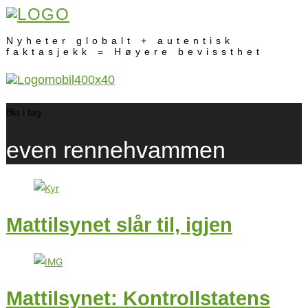
Nyheter globalt + autentisk
faktasjekk = Høyere bevissthet
Bla i tag
even rennehvammen
Mattilsynet slår til, igjen
Mattilsynet: Kontrollstatens