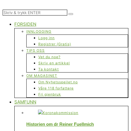
FORSIDEN
INNLOGGING
Logg inn
Registrer (Gratis)
TIPS OSS
Vet du noe?
Skriv en artikkel
Ta kontakt
OM MAGASINET
Om Nyhetsspeilet.no
Våre 118 forfattere
Fri gjenbruk
SAMFUNN
Historien om dr Reiner Fuellmich