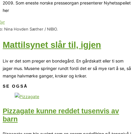
2009. Som eneste norske presseorgan presenterer Nyhetsspeilet
her
o: Nina Hovden Sæther / NIBIO.
Mattilsynet slår til, igjen
Liv er det som preger en bondegård. En gårdskatt eller ti som
jager mus. Musene springer rundt fordi det er så mye rart å se, så
mange halvmørke ganger, kroker og kriker.
SE OGSÅ
Pizzagate kunne reddet tusenvis av
barn
Pizzagate som ble avslørt som en enorm pedofilring på toppnivå i