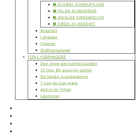
➊ GLOBAL KORRUPSJON
➋ FALSK KLIMAKRISE
➌ ISKALDE VIRKEMIDLER
➍ DØDELIG HENSIKT
Anbefalt
I dybden
Videoer
Ordforklaringer
FOR LYSBRINGERE
Den store bevissthetsguiden
12 tips: Bli anonym online
De falske lysarbeiderne
7 ting du kan gjøre
Aktivt for frihet
Løsninger