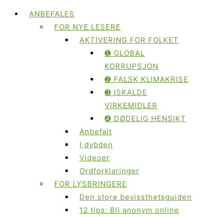
ANBEFALES
FOR NYE LESERE
AKTIVERING FOR FOLKET
➊ GLOBAL
KORRUPSJON
➋ FALSK KLIMAKRISE
➌ ISKALDE
VIRKEMIDLER
➍ DØDELIG HENSIKT
Anbefalt
I dybden
Videoer
Ordforklaringer
FOR LYSBRINGERE
Den store bevissthetsguiden
12 tips: Bli anonym online