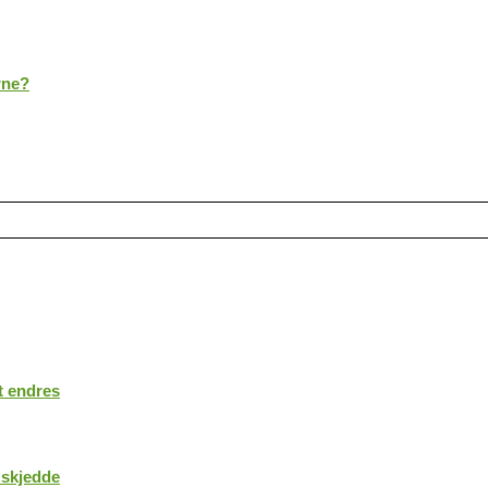
rne?
t endres
 skjedde