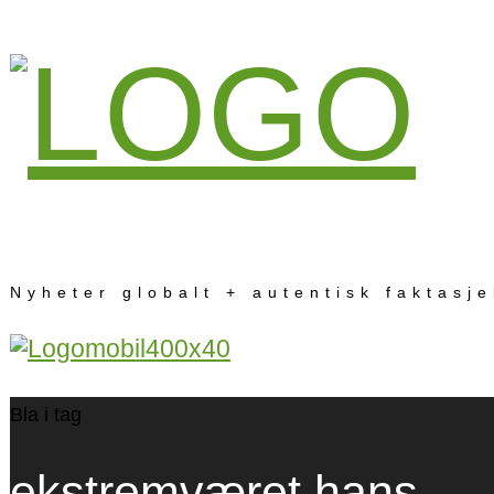
Nyheter globalt + autentisk faktasj
Bla i tag
ekstremværet hans