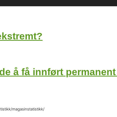
ekstremt?
e å få innført permanent
istikk/magasinstatistikk/