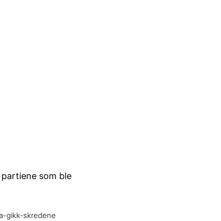
e partiene som ble
aa-gikk-skredene