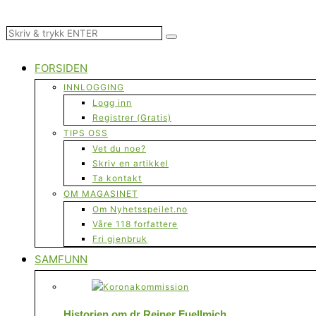
FORSIDEN
INNLOGGING
Logg inn
Registrer (Gratis)
TIPS OSS
Vet du noe?
Skriv en artikkel
Ta kontakt
OM MAGASINET
Om Nyhetsspeilet.no
Våre 118 forfattere
Fri gjenbruk
SAMFUNN
Historien om dr Reiner Fuellmich