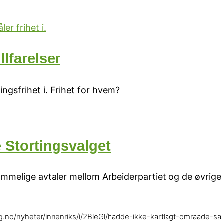
lfarelser
ingsfrihet i. Frihet for hvem?
e Stortingsvalget
. hemmelige avtaler mellom Arbeiderpartiet og de øvrig
.no/nyheter/innenriks/i/2BleGl/hadde-ikke-kartlagt-omraade-s