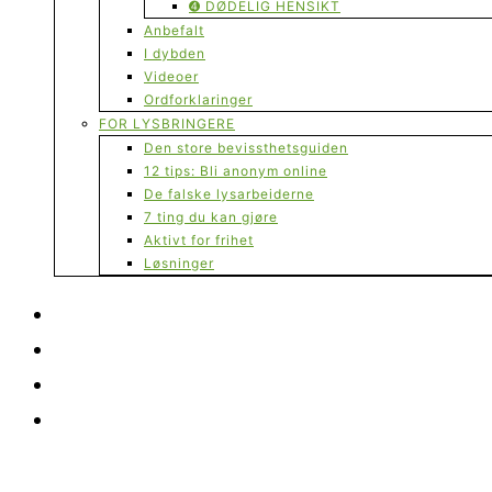
➍ DØDELIG HENSIKT
Anbefalt
I dybden
Videoer
Ordforklaringer
FOR LYSBRINGERE
Den store bevissthetsguiden
12 tips: Bli anonym online
De falske lysarbeiderne
7 ting du kan gjøre
Aktivt for frihet
Løsninger