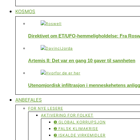
KOSMOS
Direktivet om ET/UFO-hemmeligholdelse: Fra Roswe
Artemis II: Det var en gang 10 gaver til sannheten
Utenomjordisk infiltrasjon i menneskehetens anlig
ANBEFALES
FOR NYE LESERE
AKTIVERING FOR FOLKET
➊ GLOBAL KORRUPSJON
➋ FALSK KLIMAKRISE
➌ ISKALDE VIRKEMIDLER