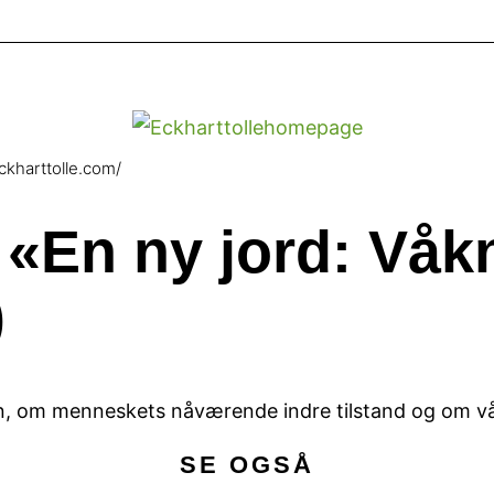
ckharttolle.com/
 «En ny jord: Våkn
)
 om menneskets nåværende indre tilstand og om vår
SE OGSÅ