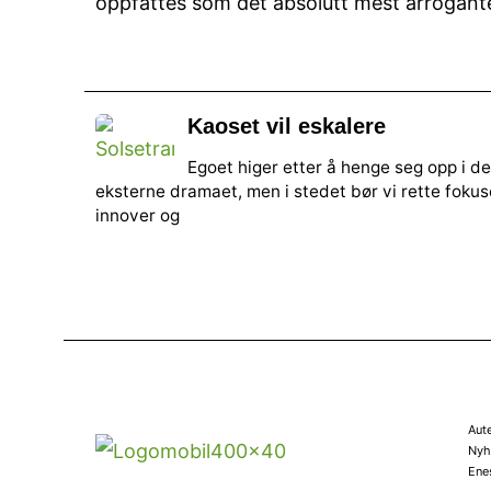
oppfattes som det absolutt mest arrogante
Kaoset vil eskalere
Egoet higer etter å henge seg opp i de
eksterne dramaet, men i stedet bør vi rette fokus
innover og
Aut
Nyhe
Ene