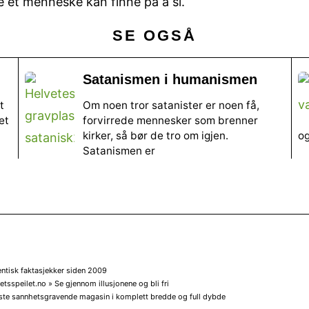
 et menneske kan finne på å si.
SE OGSÅ
Satanismen i humanismen
t
Om noen tror satanister er noen få,
et
forvirrede mennesker som brenner
kirker, så bør de tro om igjen.
og
Satanismen er
entisk faktasjekker siden 2009
tsspeilet.no » Se gjennom illusjonene og bli fri
ste sannhetsgravende magasin i komplett bredde og full dybde