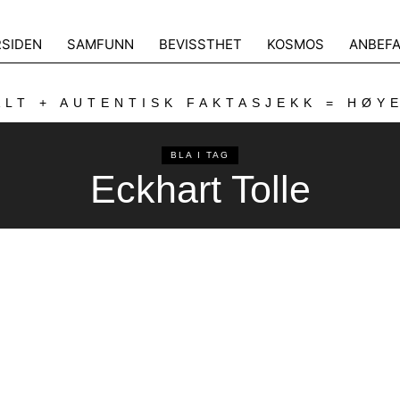
RSIDEN
SAMFUNN
BEVISSTHET
KOSMOS
ANBEFA
LT + AUTENTISK FAKTASJEKK = HØY
BLA I TAG
Eckhart Tolle