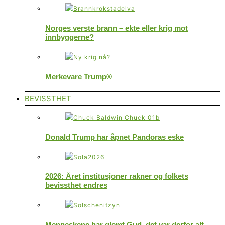
Norges verste brann – ekte eller krig mot
innbyggerne?
Merkevare Trump®
BEVISSTHET
Donald Trump har åpnet Pandoras eske
2026: Året institusjoner rakner og folkets
bevissthet endres
Menneskene har glemt Gud, det var derfor alt