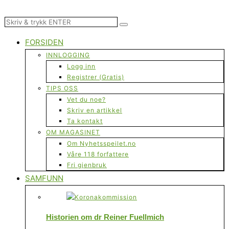
FORSIDEN
INNLOGGING
Logg inn
Registrer (Gratis)
TIPS OSS
Vet du noe?
Skriv en artikkel
Ta kontakt
OM MAGASINET
Om Nyhetsspeilet.no
Våre 118 forfattere
Fri gjenbruk
SAMFUNN
Historien om dr Reiner Fuellmich