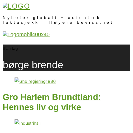
Nyheter globalt + autentisk
faktasjekk = Høyere bevissthet
Bla i tag
børge brende
Gro Harlem Brundtland:
Hennes liv og virke