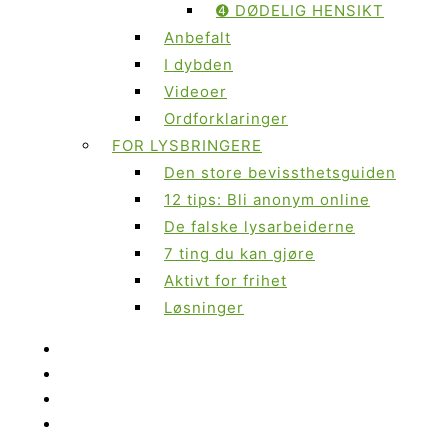
➍ DØDELIG HENSIKT
Anbefalt
I dybden
Videoer
Ordforklaringer
FOR LYSBRINGERE
Den store bevissthetsguiden
12 tips: Bli anonym online
De falske lysarbeiderne
7 ting du kan gjøre
Aktivt for frihet
Løsninger