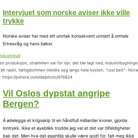
Intervjuet som norske aviser ikke ville
trykke
Norske aviser har med ett unntak konsekvent unnlatt å omtale
Ertresvåg og hans bøker.
en produksjon, strømmen var for dyr, det ble lagt ned, industribygning
falt raskt, fattigdommen meldte seg langs hele kysten, "rust belt"- Nor
: https://pxhere.com/da/photo/976824
Vil Oslos dypstat angripe
Bergen?
Å ødelegge et krigsskip til en håndfull milliarder kroner, gjorde
inntrykk. Ikke et øyeblikk trodde jeg vel at det var tilfeldigheter
bak det. Men hva det egentlig skulle være godt for, falt meg ikke