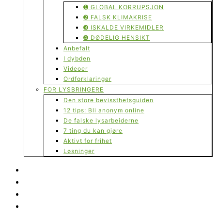
➊ GLOBAL KORRUPSJON
➋ FALSK KLIMAKRISE
➌ ISKALDE VIRKEMIDLER
➍ DØDELIG HENSIKT
Anbefalt
I dybden
Videoer
Ordforklaringer
FOR LYSBRINGERE
Den store bevissthetsguiden
12 tips: Bli anonym online
De falske lysarbeiderne
7 ting du kan gjøre
Aktivt for frihet
Løsninger