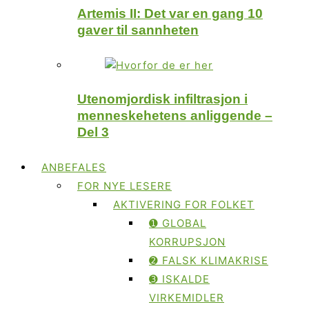
Artemis II: Det var en gang 10
gaver til sannheten
Utenomjordisk infiltrasjon i
menneskehetens anliggende –
Del 3
ANBEFALES
FOR NYE LESERE
AKTIVERING FOR FOLKET
➊ GLOBAL
KORRUPSJON
➋ FALSK KLIMAKRISE
➌ ISKALDE
VIRKEMIDLER