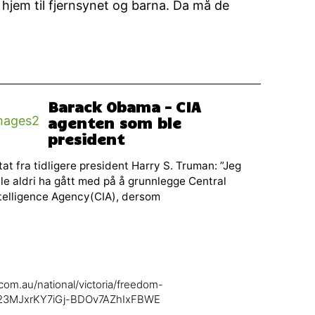
å hjem til fjernsynet og barna. Da må de
Barack Obama – CIA
agenten som ble
president
tat fra tidligere president Harry S. Truman: ”Jeg
lle aldri ha gått med på å grunnlegge Central
telligence Agency(CIA), dersom
com.au/national/victoria/freedom-
W23MJxrKY7iGj-BDOv7AZhIxFBWE