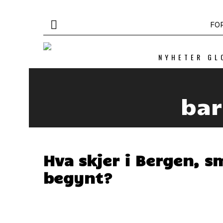
FO
NYHETER GL
bar
Hva skjer i Bergen, s
begynt?