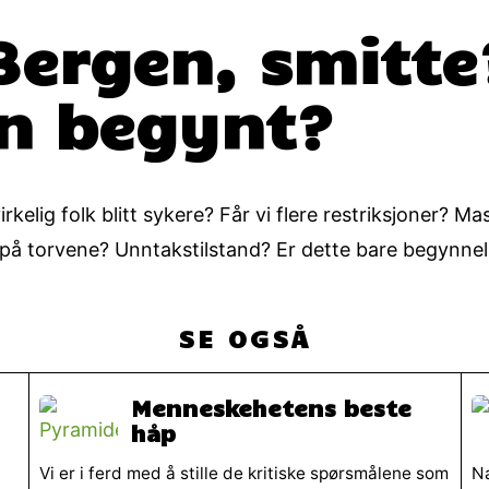
 Bergen, smitte
en begynt?
elig folk blitt sykere? Får vi flere restriksjoner? M
g på torvene? Unntakstilstand? Er dette bare begynnel
SE OGSÅ
Menneskehetens beste
håp
Vi er i ferd med å stille de kritiske spørsmålene som
Na