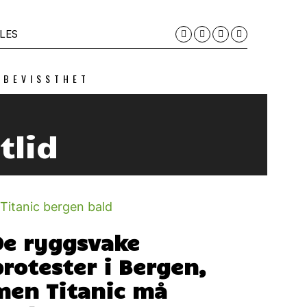
LES
 BEVISSTHET
tlid
De ryggsvake
protester i Bergen,
men Titanic må