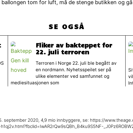
er ballongen tom for luft, må de stenge butikken og g
SE OGSÅ
t
Fliker av bakteppet for
22. juli terroren
DS
Terroren i Norge 22. juli ble begått av
en nordmann. Nyhetsspeilet ser på
Si
ulike elementer ved samfunnet og
vi
mediesituasjonen som
In
5. september 2020, 4,9 mio innbyggere, se: https://www.theage.
5-h1qj2v.html?fbclid=IwAR2rQw9sQBh_B4ku9S5NF-_J0Pz6ROB