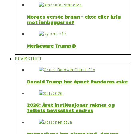
Norges verste brann – ekte eller krig
mot innbyggerne?
Merkevare Trump®
BEVISSTHET
Donald Trump har åpnet Pandoras eske
2026: Året institusjoner rakner og
folkets bevissthet endres
Menneskene har glemt Gud, det var