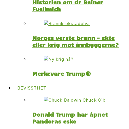
Historien om dr Reiner
Fuellmich
Norges verste brann – ekte
eller krig mot innbyggerne?
Merkevare Trump®
BEVISSTHET
Donald Trump har åpnet
Pandoras eske