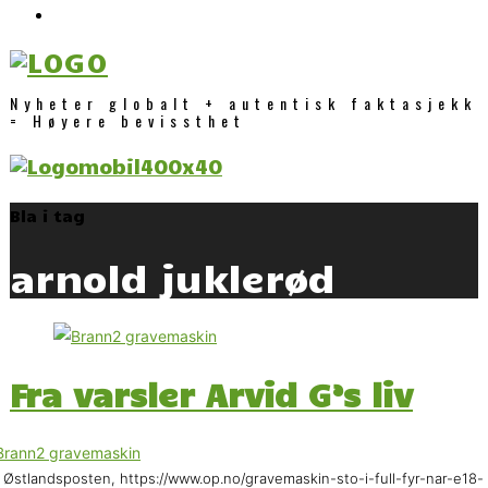
Nyheter globalt + autentisk faktasjekk
= Høyere bevissthet
Bla i tag
arnold juklerød
Fra varsler Arvid G’s liv
 Østlandsposten, https://www.op.no/gravemaskin-sto-i-full-fyr-nar-e18-