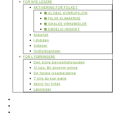
FOR NYE LESERE
AKTIVERING FOR FOLKET
➊ GLOBAL KORRUPSJON
➋ FALSK KLIMAKRISE
➌ ISKALDE VIRKEMIDLER
➍ DØDELIG HENSIKT
Anbefalt
I dybden
Videoer
Ordforklaringer
FOR LYSBRINGERE
Den store bevissthetsguiden
12 tips: Bli anonym online
De falske lysarbeiderne
7 ting du kan gjøre
Aktivt for frihet
Løsninger