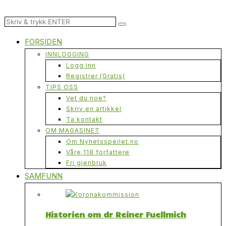
FORSIDEN
INNLOGGING
Logg inn
Registrer (Gratis)
TIPS OSS
Vet du noe?
Skriv en artikkel
Ta kontakt
OM MAGASINET
Om Nyhetsspeilet.no
Våre 118 forfattere
Fri gjenbruk
SAMFUNN
Historien om dr Reiner Fuellmich