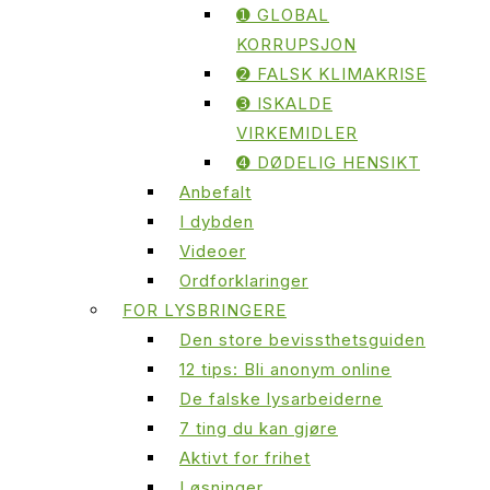
➊ GLOBAL
KORRUPSJON
➋ FALSK KLIMAKRISE
➌ ISKALDE
VIRKEMIDLER
➍ DØDELIG HENSIKT
Anbefalt
I dybden
Videoer
Ordforklaringer
FOR LYSBRINGERE
Den store bevissthetsguiden
12 tips: Bli anonym online
De falske lysarbeiderne
7 ting du kan gjøre
Aktivt for frihet
Løsninger