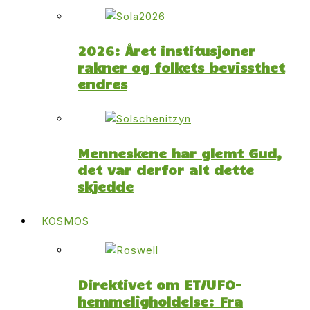
2026: Året institusjoner
rakner og folkets bevissthet
endres
Menneskene har glemt Gud,
det var derfor alt dette
skjedde
KOSMOS
Direktivet om ET/UFO-
hemmeligholdelse: Fra