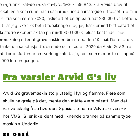
en-grunn-til-at-den-skal-ta-fyr/s/5-36-1596843. Fra Arvids brev til
okat: Sola kommune har, i samarbeid med namsfogden, frosset alle min
ler fra sommeren 2023, inkludert et beløp på rundt 230 000 kr. Dette h
t til at jeg ikke fikk betalt forsikringen, og jeg har dermed blitt påført et
a større økonomisk tap på rundt 450 000 kr pluss kostnader med
renskning etter at gravemaskinen brant opp den 10. mai. Det er sterk
tanke om sabotasje, tilsvarende som høsten 2020 da Arvid G. AS ble
att for omfattende hærverk og sabotasje, noe som medførte et tap på c
 000 kr den gangen.
Fra varsler Arvid G’s liv
Arvid G’s gravemaskin sto plutselig i fyr og flamme. Flere som
skulle ha greie på det, mente den måtte være påsatt. Men det
var vanskelig å se hvordan. Spesialistene fra Volvo skriver: «Vi
hos VMS i S. er ikke kjent med liknende branner på samme type
maskin.» Underlig.
SE OGSÅ