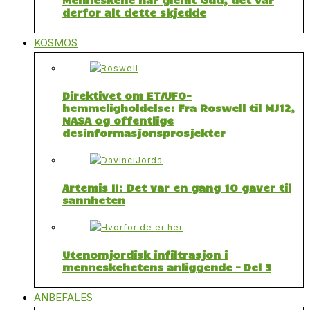
derfor alt dette skjedde
KOSMOS
Direktivet om ET/UFO-
hemmeligholdelse: Fra Roswell til MJ12,
NASA og offentlige
desinformasjonsprosjekter
Artemis II: Det var en gang 10 gaver til
sannheten
Utenomjordisk infiltrasjon i
menneskehetens anliggende – Del 3
ANBEFALES